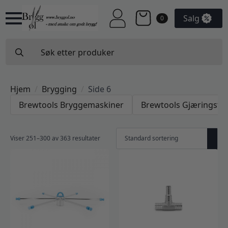
Salg
0
Search
for:
Hjem
Brygging
Side 6
Brewtools Bryggemaskiner
Brewtools Gjæringsta
Viser 251–300 av 363 resultater