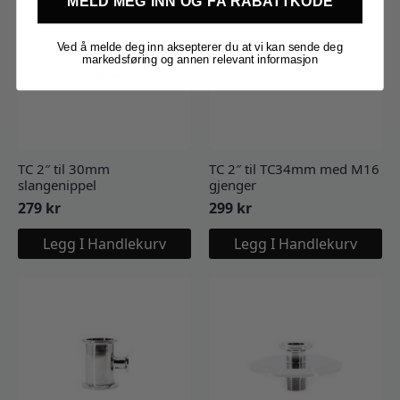
MELD MEG INN OG FÅ RABATTKODE
Ved å melde deg inn aksepterer du at vi kan sende deg
markedsføring og annen relevant informasjon
TC 2″ til 30mm
TC 2″ til TC34mm med M16
slangenippel
gjenger
279
kr
299
kr
Legg I Handlekurv
Legg I Handlekurv