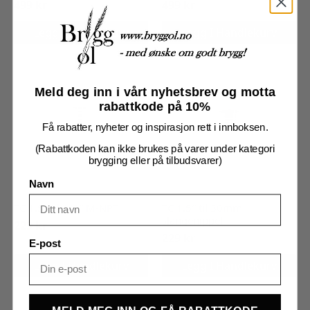
499
kr
499
kr
Legg I Handlekurv
Legg I Handlekurv
Meld deg inn i vårt nyhetsbrev og motta
rabattkode på 10%
Få rabatter, nyheter og inspirasjon rett i innboksen.
(Rabattkoden kan ikke brukes på varer under kategori
brygging eller på tilbudsvarer)
Navn
TC 1.5″ til 1/2″ M-NPT
TC 1.5″ til 30mm
slangenippel
229
kr
229
kr
E-post
Legg I Handlekurv
Legg I Handlekurv