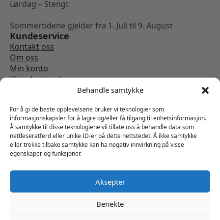
Lørdag – Stengt
Sommertidene gjelder fra 1. Juli til 9. August
Kundeservice
Kontakt oss
Om oss
Min konto
Kjøpsbetingelser
Angrerettskjema
Behandle samtykke
Vi er sosiale
For å gi de beste opplevelsene bruker vi teknologier som
informasjonskapsler for å lagre og/eller få tilgang til enhetsinformasjon.
Å samtykke til disse teknologiene vil tillate oss å behandle data som
nettleseratferd eller unike ID-er på dette nettstedet. Å ikke samtykke
eller trekke tilbake samtykke kan ha negativ innvirkning på visse
egenskaper og funksjoner.
Aksepter
Benekte