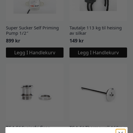
Super Sucker Self Priming
Tautalje 113 kg til heising
Pump 1/2″
av silkar
899
kr
149
kr
Legg I Handlekurv
Legg I Handlekurv
TC 1.5″ Sveisefri flens
TC 1.5″ Thermowell 160mm