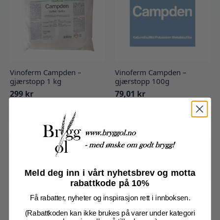
Vinoferm Campden –
Vinoferm Campden –
gjærstopp 1 kg
gjærstopp 100g
299
kr
79,01
kr
Legg I Handlekurv
Legg I Handlekurv
Meld deg inn i vårt nyhetsbrev og motta
rabattkode på 10%
Få rabatter, nyheter og inspirasjon rett i innboksen.
(Rabattkoden kan ikke brukes på varer under kategori