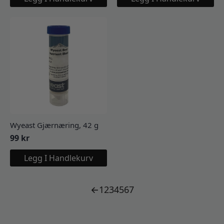
Wyeast Gjærnæring, 42 g
99
kr
Legg I Handlekurv
←
1
2
3
4
5
6
7