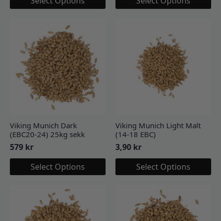
Select Options
Select Options
Viking Munich Dark
Viking Munich Light Malt
(EBC20-24) 25kg sekk
(14-18 EBC)
579
kr
3,90
kr
Select Options
Select Options