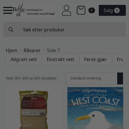
Salg
0
Search
for:
Hjem
Råvarer
Side 7
Allgrain sett
Ekstrakt sett
Fersk gjær
Fruk
Viser 301–345 av 345 resultater