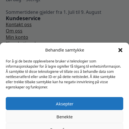
Sommertidene gjelder fra 1. Juli til 9. August
Kundeservice
Kontakt oss
Om oss
Min konto
Kjøpsbetingelser
Angrerettskjema
Behandle samtykke
Vi er sosiale
For å gi de beste opplevelsene bruker vi teknologier som
informasjonskapsler for å lagre og/eller få tilgang til enhetsinformasjon.
Å samtykke til disse teknologiene vil tillate oss å behandle data som
nettleseratferd eller unike ID-er på dette nettstedet. Å ikke samtykke
eller trekke tilbake samtykke kan ha negativ innvirkning på visse
egenskaper og funksjoner.
Aksepter
Benekte