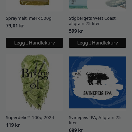
Spraymalt, mørk 500g
Stigbergets West Coast,
allgrain 25 liter
79,01
kr
599
kr
Legg I Handlekurv
Legg I Handlekurv
Superdelic™ 100g 2024
Svinepeis IPA, Allgrain 25
liter
119
kr
699
kr