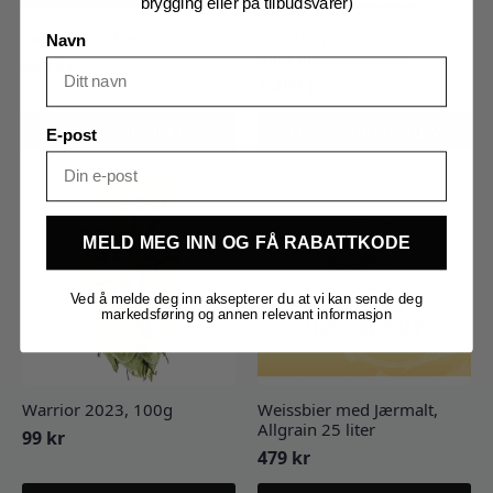
brygging eller på tilbudsvarer)
Vinterpils, Allgrain 25 liter
VM Øl – pakketilbud,
Navn
Allgrain 25 liter X 3
449
kr
1.497
kr
Legg I Handlekurv
Legg I Handlekurv
E-post
MELD MEG INN OG FÅ RABATTKODE
Ved å melde deg inn aksepterer du at vi kan sende deg
markedsføring og annen relevant informasjon
Warrior 2023, 100g
Weissbier med Jærmalt,
Allgrain 25 liter
99
kr
479
kr