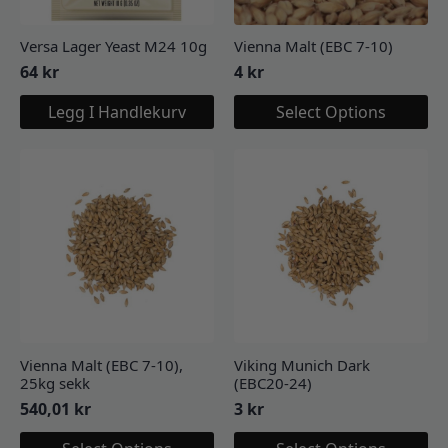
Versa Lager Yeast M24 10g
Vienna Malt (EBC 7-10)
64
kr
4
kr
Legg I Handlekurv
Select Options
Vienna Malt (EBC 7-10),
Viking Munich Dark
25kg sekk
(EBC20-24)
540,01
kr
3
kr