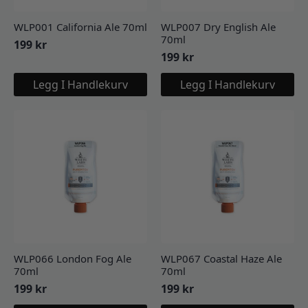
WLP001 California Ale 70ml
WLP007 Dry English Ale
70ml
199
kr
199
kr
Legg I Handlekurv
Legg I Handlekurv
WLP066 London Fog Ale
WLP067 Coastal Haze Ale
70ml
70ml
199
kr
199
kr