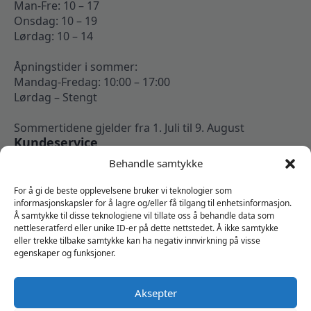
Man-Fre: 10 – 17
Onsdag: 10 – 19
Lørdag: 10 – 14
Åpningstider i sommer:
Mandag-Fredag: 10:00 – 17:00
Lørdag – Stengt
Sommertidene gjelder fra 1. Juli til 9. August
Kundeservice
Kontakt oss
Behandle samtykke
Om oss
Min konto
For å gi de beste opplevelsene bruker vi teknologier som
Kjøpsbetingelser
informasjonskapsler for å lagre og/eller få tilgang til enhetsinformasjon.
Å samtykke til disse teknologiene vil tillate oss å behandle data som
Angrerettskjema
nettleseratferd eller unike ID-er på dette nettstedet. Å ikke samtykke
Vi er sosiale
eller trekke tilbake samtykke kan ha negativ innvirkning på visse
egenskaper og funksjoner.
Aksepter