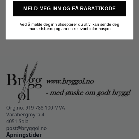
MELD MEG INN OG FÅ RABATTKODE
Ved å melde deg inn aksepterer du at vi kan sende deg
markedsføring og annen relevant informasjon
Org.no: 919 788 100 MVA
Varabergmyra 4
4051 Sola
post@bryggol.no
Åpningstider