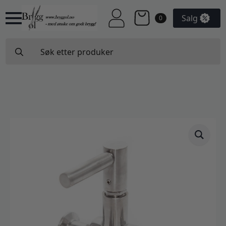
Salg
0
Search
for: