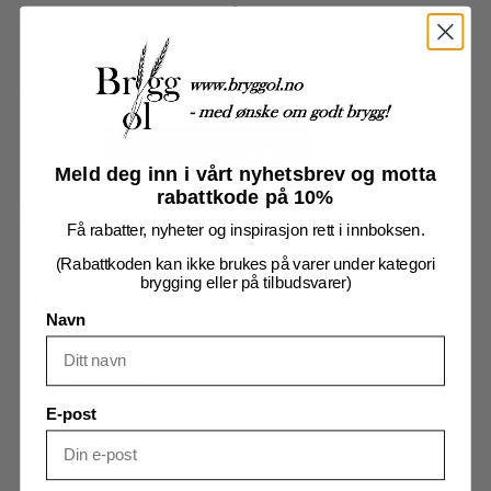
Ventilene har 34mm TC på alle utganger og er
produsert i rustfritt stål (SS304) av høyeste kvalitet.
5 på lager
3-
veis
Legg I Handlekurv
kuleventil,
TC34mm
Meld deg inn i vårt nyhetsbrev og motta
DN15
rabattkode på 10%
antall
Produktnummer:
7712010
Kategorier:
Brewtools tilbehør
,
Brygging
,
Tilbehør Bryggemaskiner
Få rabatter, nyheter og inspirasjon rett i innboksen.
(Rabattkoden kan ikke brukes på varer under kategori
brygging eller på tilbudsvarer)
Tilleggsinformasjon
Omtaler (0)
Navn
Tilleggsinformasjon
E-post
Vekt
2,500 kg
Merker
Brewtools