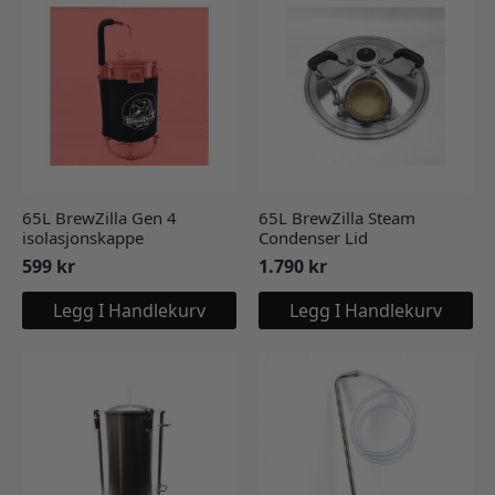
65L BrewZilla Gen 4
65L BrewZilla Steam
isolasjonskappe
Condenser Lid
599
kr
1.790
kr
Legg I Handlekurv
Legg I Handlekurv