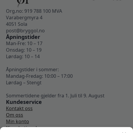
Org.no: 919 788 100 MVA
Varabergmyra 4
4051 Sola
post@bryggol.no
Åpningstider
Man-Fre: 10 – 17
Onsdag: 10 – 19
Lørdag: 10 – 14
Åpningstider i sommer:
Mandag-Fredag: 10:00 – 17:00
Lørdag – Stengt
Sommertidene gjelder fra 1. Juli til 9. August
Kundeservice
Kontakt oss
Om oss
Min konto
Kjøpsbetingelser