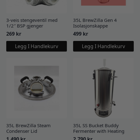
3-veis stengeventil med
35L BrewZilla Gen 4
1/2″ BSP gjenger
Isolasjonskappe
269
kr
499
kr
Legg I Handlekurv
Legg I Handlekurv
35L BrewZilla Steam
35L SS Bucket Buddy
Condenser Lid
Fermenter with Heating
1.490
kr
2.790
kr