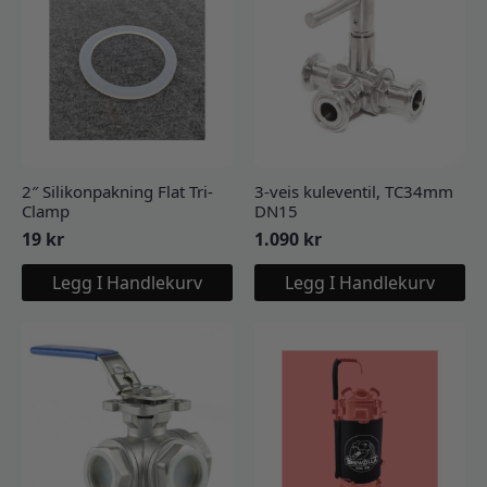
2″ Silikonpakning Flat Tri-
3-veis kuleventil, TC34mm
Clamp
DN15
19
kr
1.090
kr
Legg I Handlekurv
Legg I Handlekurv