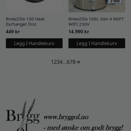
BrewZilla 100 Heat
BrewZilla 100L Gen 4 RAPT
Exchanger Disc
WIFI 230V
449
kr
14.990
kr
Legg I Handlekurv
Legg I Handlekurv
1
2
3
4
…
6
7
8
→