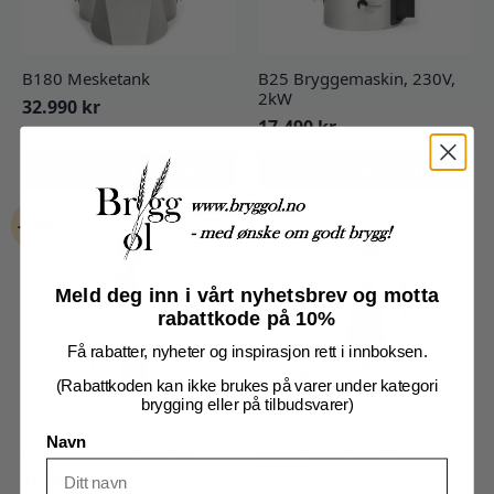
B180 Mesketank
B25 Bryggemaskin, 230V,
2kW
32.990
kr
17.490
kr
Legg I Handlekurv
Legg I Handlekurv
-15%
Meld deg inn i vårt nyhetsbrev og motta
rabattkode på 10%
Få rabatter, nyheter og inspirasjon rett i innboksen.
(Rabattkoden kan ikke brukes på varer under kategori
brygging eller på tilbudsvarer)
Navn
B40pro Bryggemaskin
B50 Bryggemaskin, 230V,
3.3kW
18.691,50
kr
21.990
kr
Opprinnelig
Nåværende