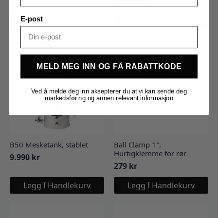
29.990
kr
pris
pris
var:
er:
E-post
Legg I Handlekurv
Legg I Handlekurv
21.990 kr.
18.691,50 kr.
MELD MEG INN OG FÅ RABATTKODE
Ved å melde deg inn aksepterer du at vi kan sende deg
markedsføring og annen relevant informasjon
B50 Mesketank, stablet
Ball Clamp 1″,
Hurtigklemme for rør
9.990
kr
279
kr
Legg I Handlekurv
Legg I Handlekurv