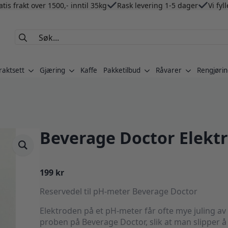
atis frakt over 1500,- inntil 35kg
Rask levering 1-5 dager
Vi fyl
Search
for:
raktsett
Gjæring
Kaffe
Pakketilbud
Råvarer
Rengjørin
Beverage Doctor Elekt
199
kr
Reservedel til pH-meter Beverage Doctor
Elektroden på et pH-meter får ofte mye juling av
proben på Beverage Doctor, slik at man slipper 