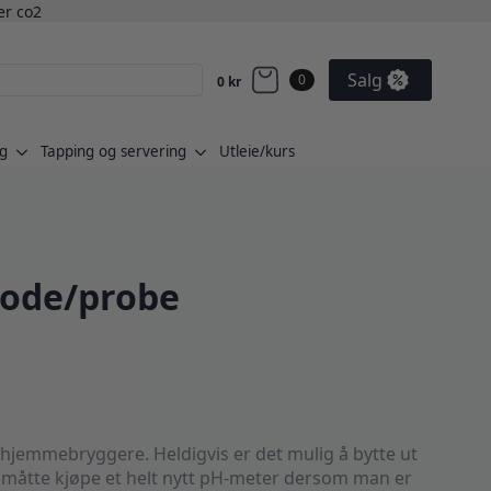
ler co2
Salg
0
0
kr
g
Tapping og servering
Utleie/kurs
rode/probe
 hjemmebryggere. Heldigvis er det mulig å bytte ut
å måtte kjøpe et helt nytt pH-meter dersom man er