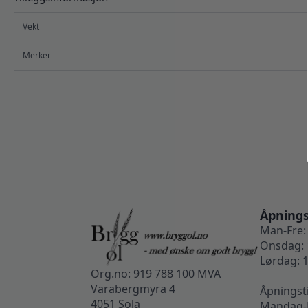
Vekt
Merker
Åpnings
Man-Fre: 
Onsdag: 
Lørdag: 1
Org.no: 919 788 100 MVA
Varabergmyra 4
Åpningst
4051 Sola
Mandag-F