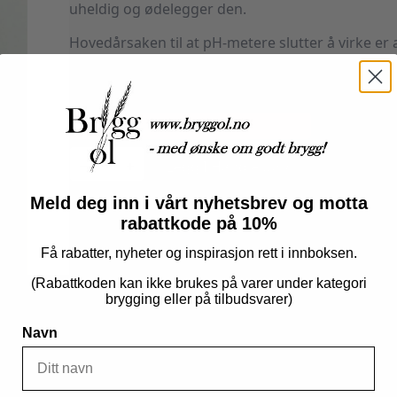
uheldig og ødelegger den.
Hovedårsaken til at pH-metere slutter å virke er
probe vil væsken inni det tynne glasset i proben 
pH-meteret oppbevares med dekselet fylt med opp
Utsolgt, men kan bestilles
Beverage
Doctor
Legg I Handlekurv
Elektrode/probe
antall
Meld deg inn i vårt nyhetsbrev og motta
Produktnummer:
101703
Kategorier:
Bryggeutstyr
,
Brygging
rabattkode på 10%
Få rabatter, nyheter og inspirasjon rett i innboksen.
(Rabattkoden kan ikke brukes på varer under kategori
brygging eller på tilbudsvarer)
Navn