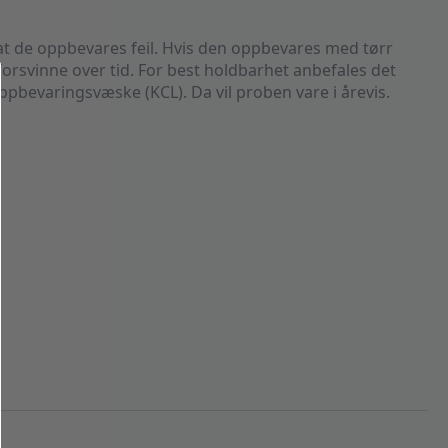
 at de oppbevares feil. Hvis den oppbevares med tørr
forsvinne over tid. For best holdbarhet anbefales det
bevaringsvæske (KCL). Da vil proben vare i årevis.