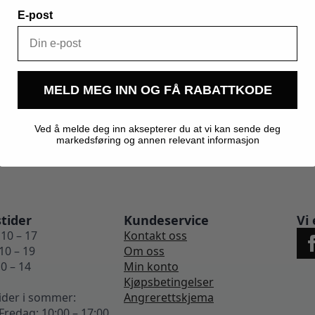
E-post
0,300 kg
Kegland
MELD MEG INN OG FÅ RABATTKODE
Ved å melde deg inn aksepterer du at vi kan sende deg
markedsføring og annen relevant informasjon
tider
Kundeservice
Vi 
10 – 17
Kontakt oss
10 – 19
Om oss
0 – 14
Min konto
Kjøpsbetingelser
ider i sommer:
Angrerettskjema
redag: 10:00 – 17:00