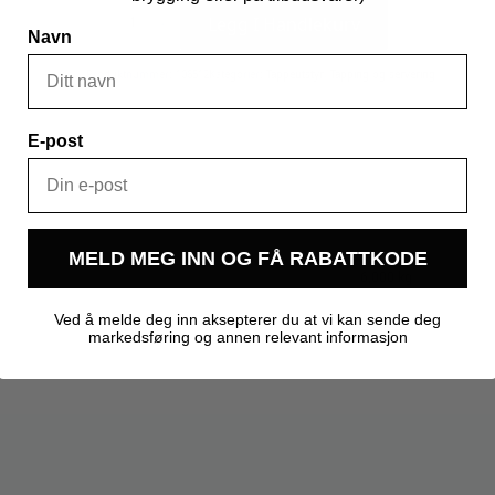
Oxebar
8L
Legg I Handlekurv
mini
Navn
keg
antall
Produktnummer:
106512
Kategorier:
Tappeutstyr
,
Tapping og servering
E-post
MELD MEG INN OG FÅ RABATTKODE
6,000 kg
Ved å melde deg inn aksepterer du at vi kan sende deg
Kegland
markedsføring og annen relevant informasjon