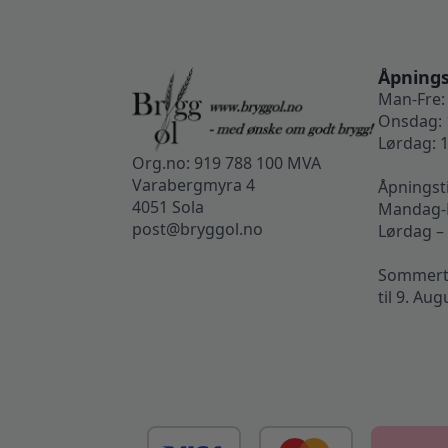
Åpnings
Man-Fre: 
Onsdag: 
Lørdag: 1
Org.no: 919 788 100 MVA
Varabergmyra 4
Åpningst
4051 Sola
Mandag-F
post@bryggol.no
Lørdag –
Sommertid
til 9. Aug