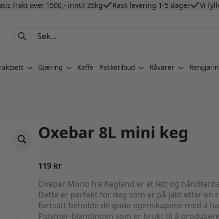
atis frakt over 1500,- inntil 35kg
Rask levering 1-5 dager
Vi fyl
Search
for:
raktsett
Gjæring
Kaffe
Pakketilbud
Råvarer
Rengjørin
Oxebar 8L mini keg
119
kr
Oxebar Mono fra Kegland er et lett og håndterbart
Dette er perfekt for deg som er på jakt etter en 
fortsatt beholde de gode egenskapene med å ha ø
Polymer-blandingen som er brukt til å produsere