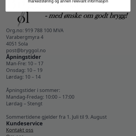
markedsføring og annen relevant informasjon
Org.no: 919 788 100 MVA
Varabergmyra 4
4051 Sola
post@bryggol.no
Åpningstider
Man-Fre: 10 – 17
Onsdag: 10 – 19
Lørdag: 10 – 14
Åpningstider i sommer:
Mandag-Fredag: 10:00 – 17:00
Lørdag – Stengt
Sommertidene gjelder fra 1. Juli til 9. August
Kundeservice
Kontakt oss