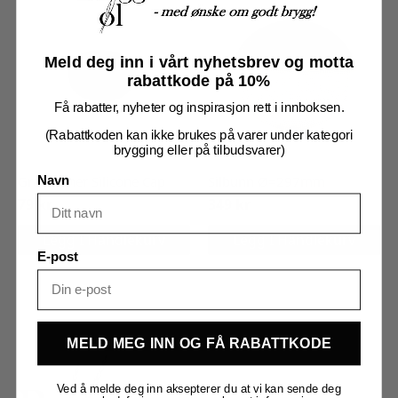
Meld deg inn i vårt nyhetsbrev og motta
rabattkode på 10%
Få rabatter, nyheter og inspirasjon rett i innboksen.
(Rabattkoden kan ikke brukes på varer under kategori
brygging eller på tilbudsvarer)
Grainfather Silicone Cap
Silbunn Ø=297mm
Navn
79
kr
349
kr
Legg I Handlekurv
Legg I Handlekurv
E-post
MELD MEG INN OG FÅ RABATTKODE
Ved å melde deg inn aksepterer du at vi kan sende deg