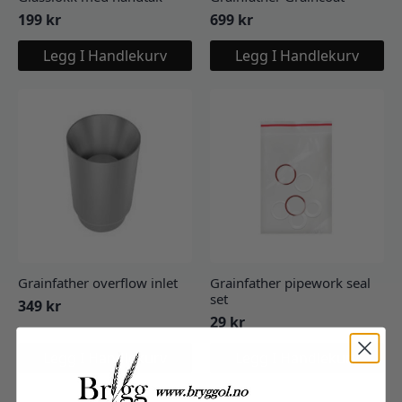
199
kr
699
kr
Legg I Handlekurv
Legg I Handlekurv
Grainfather overflow inlet
Grainfather pipework seal
set
349
kr
29
kr
Legg I Handlekurv
Legg I Handlekurv