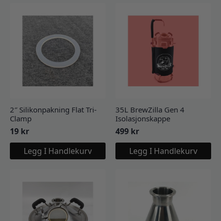
2″ Silikonpakning Flat Tri-
35L BrewZilla Gen 4
Clamp
Isolasjonskappe
19
kr
499
kr
Legg I Handlekurv
Legg I Handlekurv