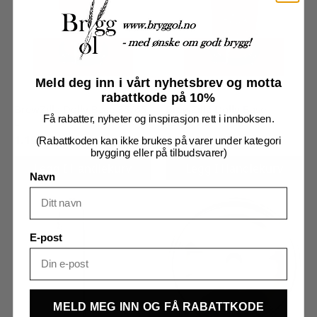
Meld deg inn i vårt nyhetsbrev og motta
rabattkode på 10%
BrewZilla Dolly Base 35/65
BrewZilla Dolly Base
Få rabatter, nyheter og inspirasjon rett i innboksen.
L
65/100 L
1.190
kr
1.390
kr
(Rabattkoden kan ikke brukes på varer under kategori
brygging eller på tilbudsvarer)
Legg I Handlekurv
Legg I Handlekurv
Navn
E-post
MELD MEG INN OG FÅ RABATTKODE