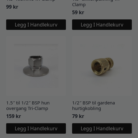
Clamp
99
kr
59
kr
Legg I Handlekurv
Legg I Handlekurv
1.5″ til 1/2″ BSP hun
1/2″ BSP til gardena
overgang Tri-Clamp
hurtigkobling
159
kr
79
kr
Legg I Handlekurv
Legg I Handlekurv