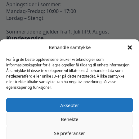
Åpningstider i sommer:
Mandag-Fredag: 10:00 – 17:00
Lørdag – Stengt
Sommertidene gjelder fra 1. Juli til 9. August
Kundeservice
Kontakt oss
Behandle samtykke
Om oss
Min konto
For å gi de beste opplevelsene bruker vi teknologier som
Kjøpsbetingelser
informasjonskapsler for å lagre og/eller få tilgang til enhetsinformasjon.
Å samtykke til disse teknologiene vil tillate oss å behandle data som
Angrerettskjema
nettleseratferd eller unike ID-er på dette nettstedet. Å ikke samtykke
Vi er sosiale
eller trekke tilbake samtykke kan ha negativ innvirkning på visse
egenskaper og funksjoner.
Aksepter
Benekte
Se preferanser