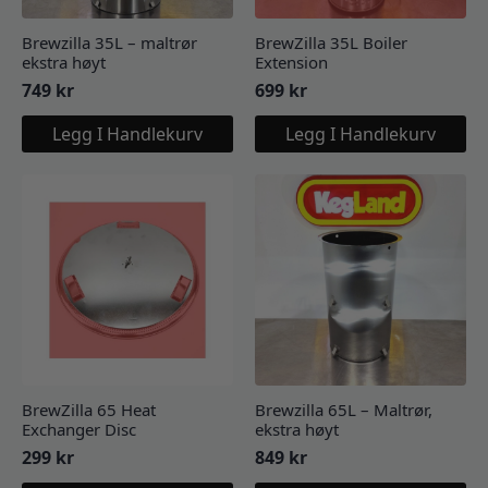
Brewzilla 35L – maltrør
BrewZilla 35L Boiler
ekstra høyt
Extension
749
kr
699
kr
Legg I Handlekurv
Legg I Handlekurv
BrewZilla 65 Heat
Brewzilla 65L – Maltrør,
Exchanger Disc
ekstra høyt
299
kr
849
kr