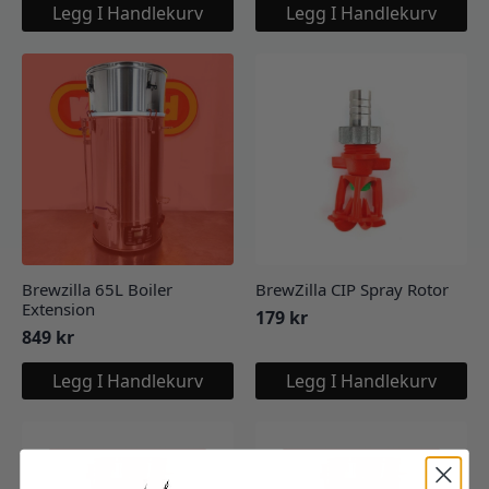
Legg I Handlekurv
Legg I Handlekurv
Brewzilla 65L Boiler
BrewZilla CIP Spray Rotor
Extension
179
kr
849
kr
Legg I Handlekurv
Legg I Handlekurv