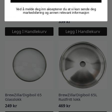
Ved å melde deg inn aksepterer du at vi kan sende deg
BrewZilla Whirlpool Arm
BrewZilla/Digiboil 35L
markedsføring og annen relevant informasjon
Rustfritt lokk
349
kr
359
kr
Legg I Handlekurv
Legg I Handlekurv
BrewZilla/Digiboil 65
BrewZilla/Digiboil 65L
Glasslokk
Rustfritt lokk
249
kr
469
kr