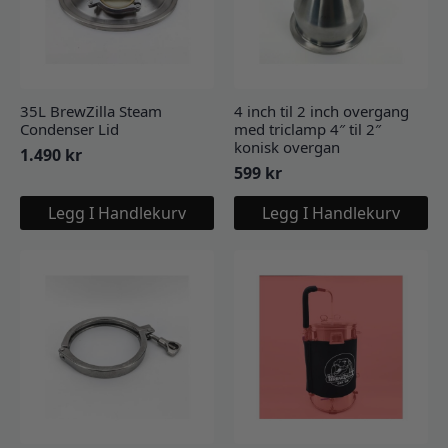
35L BrewZilla Steam
4 inch til 2 inch overgang
Condenser Lid
med triclamp 4″ til 2″
konisk overgan
1.490
kr
599
kr
Legg I Handlekurv
Legg I Handlekurv