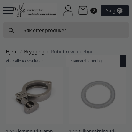
Salg
0
Search
for:
Hjem
Brygging
Robobrew tilbehør
Viser alle 43 resultater
1.5″ Klemme Tri-Clamp
1.5″ silikonpakning Tri-