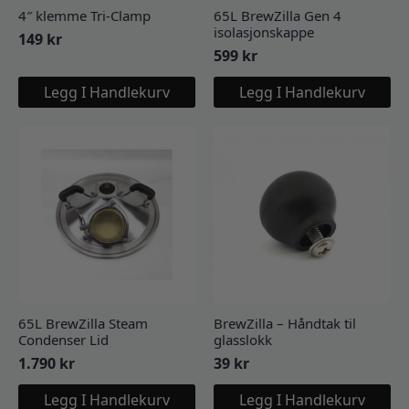
4″ klemme Tri-Clamp
65L BrewZilla Gen 4
isolasjonskappe
149
kr
599
kr
Legg I Handlekurv
Legg I Handlekurv
65L BrewZilla Steam
BrewZilla – Håndtak til
Condenser Lid
glasslokk
1.790
kr
39
kr
Legg I Handlekurv
Legg I Handlekurv