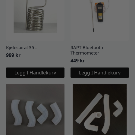
Kjølespiral 35L
RAPT Bluetooth
Thermometer
999
kr
449
kr
Legg I Handlekurv
Legg I Handlekurv