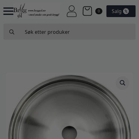
Salg
0
Search
for: