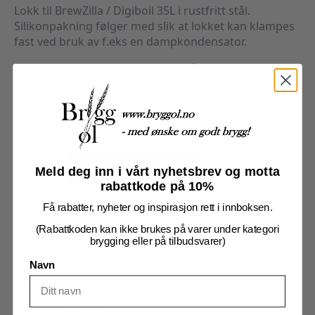
Lokk til BrewZilla / Digiboil 35L i rustfritt stål.
Silikonpakning følger med slik at lokket kan klampes
fast ved bruk av f.eks en dampkondensator.
Hullet i midten har en diameter på 48mm.
304 rustfritt stål.
1 på lager
BrewZilla/Digiboil
35L
Legg I Handlekurv
Meld deg inn i vårt nyhetsbrev og motta
Rustfritt
lokk
rabattkode på 10%
antall
Produktnummer:
103893
Få rabatter, nyheter og inspirasjon rett i innboksen.
Kategorier:
Brygging
,
Robobrew tilbehør
(Rabattkoden kan ikke brukes på varer under kategori
brygging eller på tilbudsvarer)
Tilleggsinformasjon
Omtaler (0)
Navn
Tilleggsinformasjon