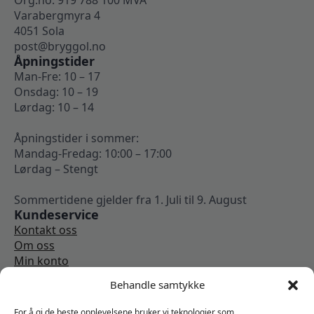
Org.no: 919 788 100 MVA
Varabergmyra 4
4051 Sola
post@bryggol.no
Åpningstider
Man-Fre: 10 – 17
Onsdag: 10 – 19
Lørdag: 10 – 14
Åpningstider i sommer:
Mandag-Fredag: 10:00 – 17:00
Lørdag – Stengt
Sommertidene gjelder fra 1. Juli til 9. August
Kundeservice
Kontakt oss
Om oss
Min konto
Kjøpsbetingelser
Behandle samtykke
Angrerettskjema
Vi er sosiale
For å gi de beste opplevelsene bruker vi teknologier som