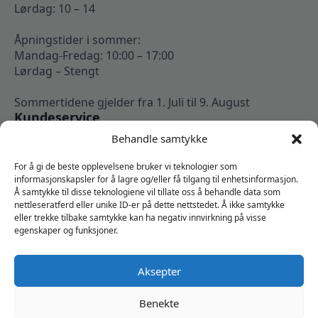
Lørdag: 10 – 14
Åpningstider i sommer:
Mandag-Fredag: 10:00 – 17:00
Lørdag – Stengt
Sommertidene gjelder fra 1. Juli til 9. August
Kundeservice
Kontakt oss
Behandle samtykke
Om oss
Min konto
For å gi de beste opplevelsene bruker vi teknologier som
Kjøpsbetingelser
informasjonskapsler for å lagre og/eller få tilgang til enhetsinformasjon.
Å samtykke til disse teknologiene vil tillate oss å behandle data som
Angrerettskjema
nettleseratferd eller unike ID-er på dette nettstedet. Å ikke samtykke
Vi er sosiale
eller trekke tilbake samtykke kan ha negativ innvirkning på visse
egenskaper og funksjoner.
Aksepter
Benekte