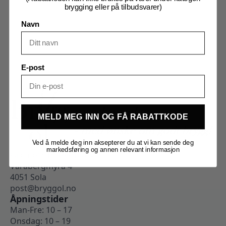
brygging eller på tilbudsvarer)
Navn
E-post
MELD MEG INN OG FÅ RABATTKODE
Ved å melde deg inn aksepterer du at vi kan sende deg
markedsføring og annen relevant informasjon
Org.no: 919 788 100 MVA
Varabergmyra 4
4051 Sola
post@bryggol.no
Åpningstider
Man-Fre: 10 – 17
Onsdag: 10 – 19