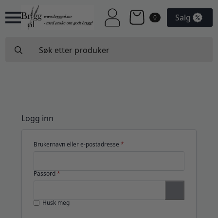
Salg
0
Search
for:
Logg inn
Påkrevd
Brukernavn eller e-postadresse
*
Påkrevd
Passord
*
Husk meg