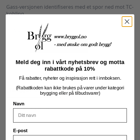
Gass-versjonen identifiseres med et spor ned mot TC-
kobling
2 på lager
Ball
Lock
Legg I Handlekurv
Adapter,
Gass,
TC34mm
antall
Produktnummer:
7712688
Meld deg inn i vårt nyhetsbrev og motta
Kategorier:
Brewtools tilbehør
,
Brygging
,
Koblinger
rabattkode på 10%
Få rabatter, nyheter og inspirasjon rett i innboksen.
(Rabattkoden kan ikke brukes på varer under kategori
Tilleggsinformasjon
Omtaler (0)
brygging eller på tilbudsvarer)
Navn
Tilleggsinformasjon
Vekt
0,500 kg
E-post
Merker
Brewtools