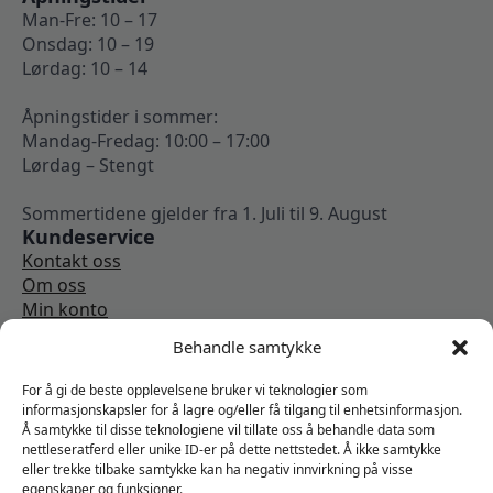
Man-Fre: 10 – 17
Onsdag: 10 – 19
Lørdag: 10 – 14
Åpningstider i sommer:
Mandag-Fredag: 10:00 – 17:00
Lørdag – Stengt
Sommertidene gjelder fra 1. Juli til 9. August
Kundeservice
Kontakt oss
Om oss
Min konto
Kjøpsbetingelser
Behandle samtykke
Angrerettskjema
Vi er sosiale
For å gi de beste opplevelsene bruker vi teknologier som
informasjonskapsler for å lagre og/eller få tilgang til enhetsinformasjon.
Å samtykke til disse teknologiene vil tillate oss å behandle data som
nettleseratferd eller unike ID-er på dette nettstedet. Å ikke samtykke
eller trekke tilbake samtykke kan ha negativ innvirkning på visse
egenskaper og funksjoner.