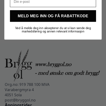
MELD MEG INN OG FÅ RABATTKODE
Ved å melde deg inn aksepterer du at vi kan sende deg
markedsføring og annen relevant informasjon
Org.no: 919 788 100 MVA
Varabergmyra 4
4051 Sola
post@bryggol.no
Åpningstider