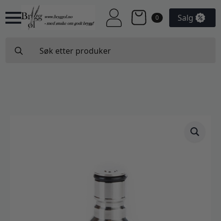
Salg
0
Search
for: