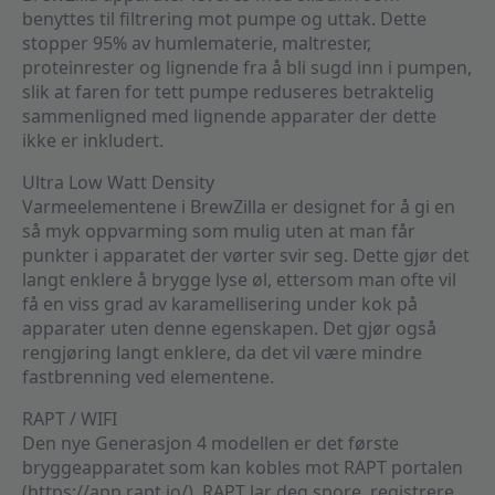
benyttes til filtrering mot pumpe og uttak. Dette
stopper 95% av humlematerie, maltrester,
proteinrester og lignende fra å bli sugd inn i pumpen,
slik at faren for tett pumpe reduseres betraktelig
sammenligned med lignende apparater der dette
ikke er inkludert.
Ultra Low Watt Density
Varmeelementene i BrewZilla er designet for å gi en
så myk oppvarming som mulig uten at man får
punkter i apparatet der vørter svir seg. Dette gjør det
langt enklere å brygge lyse øl, ettersom man ofte vil
få en viss grad av karamellisering under kok på
apparater uten denne egenskapen. Det gjør også
rengjøring langt enklere, da det vil være mindre
fastbrenning ved elementene.
RAPT / WIFI
Den nye Generasjon 4 modellen er det første
bryggeapparatet som kan kobles mot RAPT portalen
(https://app.rapt.io/). RAPT lar deg spore, registrere