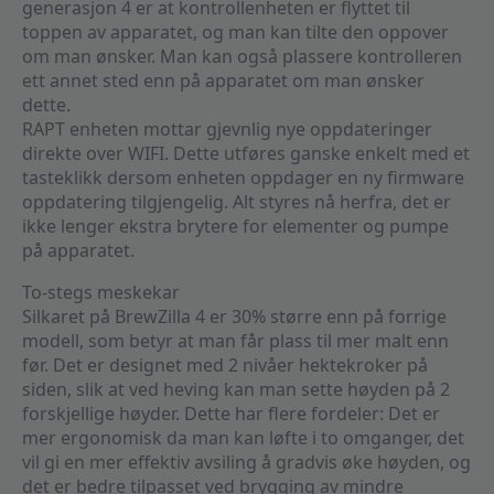
generasjon 4 er at kontrollenheten er flyttet til
toppen av apparatet, og man kan tilte den oppover
om man ønsker. Man kan også plassere kontrolleren
ett annet sted enn på apparatet om man ønsker
dette.
RAPT enheten mottar gjevnlig nye oppdateringer
direkte over WIFI. Dette utføres ganske enkelt med et
tasteklikk dersom enheten oppdager en ny firmware
oppdatering tilgjengelig. Alt styres nå herfra, det er
ikke lenger ekstra brytere for elementer og pumpe
på apparatet.
To-stegs meskekar
Silkaret på BrewZilla 4 er 30% større enn på forrige
modell, som betyr at man får plass til mer malt enn
før. Det er designet med 2 nivåer hektekroker på
siden, slik at ved heving kan man sette høyden på 2
forskjellige høyder. Dette har flere fordeler: Det er
mer ergonomisk da man kan løfte i to omganger, det
vil gi en mer effektiv avsiling å gradvis øke høyden, og
det er bedre tilpasset ved brygging av mindre