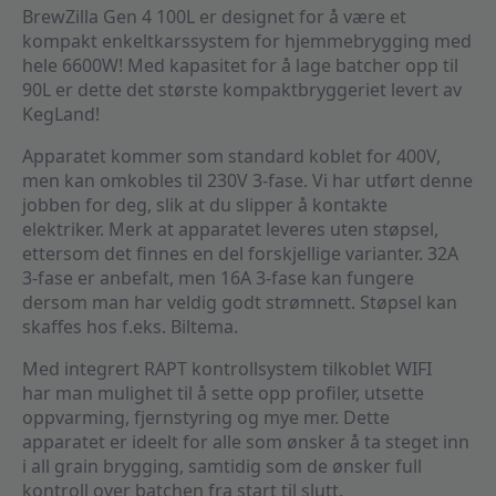
BrewZilla Gen 4 100L er designet for å være et
kompakt enkeltkarssystem for hjemmebrygging med
hele 6600W! Med kapasitet for å lage batcher opp til
90L er dette det største kompaktbryggeriet levert av
KegLand!
Apparatet kommer som standard koblet for 400V,
men kan omkobles til 230V 3-fase. Vi har utført denne
jobben for deg, slik at du slipper å kontakte
elektriker. Merk at apparatet leveres uten støpsel,
ettersom det finnes en del forskjellige varianter. 32A
3-fase er anbefalt, men 16A 3-fase kan fungere
dersom man har veldig godt strømnett. Støpsel kan
skaffes hos f.eks. Biltema.
Med integrert RAPT kontrollsystem tilkoblet WIFI
har man mulighet til å sette opp profiler, utsette
oppvarming, fjernstyring og mye mer. Dette
apparatet er ideelt for alle som ønsker å ta steget inn
i all grain brygging, samtidig som de ønsker full
kontroll over batchen fra start til slutt.