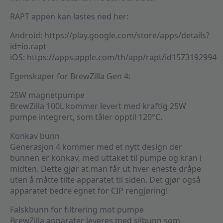
RAPT appen kan lastes ned her:
Android: https://play.google.com/store/apps/details?
id=io.rapt
iOS: https://apps.apple.com/th/app/rapt/id1573192994
Egenskaper for BrewZilla Gen 4:
25W magnetpumpe
BrewZilla 100L kommer levert med kraftig 25W
pumpe integrert, som tåler opptil 120°C.
Konkav bunn
Generasjon 4 kommer med et nytt design der
bunnen er konkav, med uttaket til pumpe og kran i
midten. Dette gjør at man får ut hver eneste dråpe
uten å måtte tilte apparatet til siden. Det gjør også
apparatet bedre egnet for CIP rengjøring!
Falskbunn for filtrering mot pumpe
BrewZilla apparater leveres med silbunn som