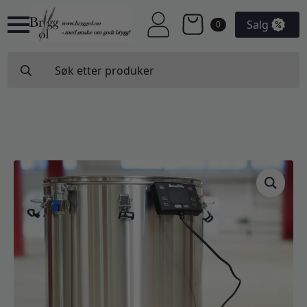
Salg
0
Search
for: