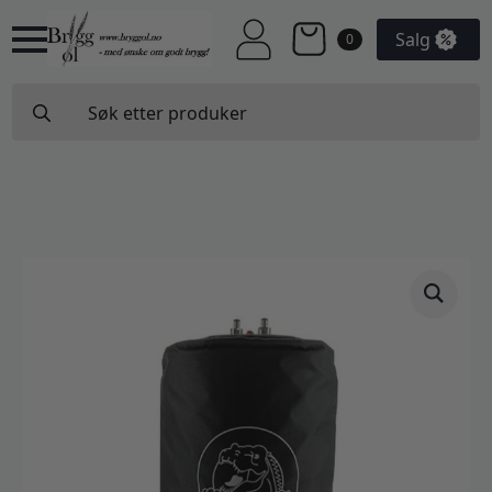
Salg
0
Search
for: