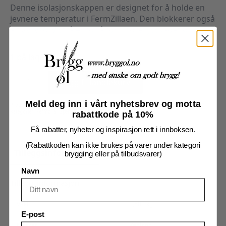
Denne isolasjonskappen er designet for å holde en
jevnere temperatur i FermZillaen. Den blokkerer også
alt av lys/UV stråler for å forhindre lysskadet øl.
1 på lager
FermZilla
27L
Legg I Handlekurv
Isolasjonskappe
antall
Meld deg inn i vårt nyhetsbrev og motta
Produktnummer:
102248
Kategorier:
Fermzilla
,
Gjæring
rabattkode på 10%
Få rabatter, nyheter og inspirasjon rett i innboksen.
(Rabattkoden kan ikke brukes på varer under kategori
Tilleggsinformasjon
Omtaler (0)
brygging eller på tilbudsvarer)
Navn
Tilleggsinformasjon
Vekt
2,500 kg
E-post
Merker
Kegland