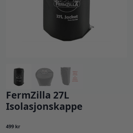
FermZilla 27L
Isolasjonskappe
499
kr