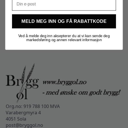
MELD MEG INN OG FÅ RABATTKODE
Ved å melde deg inn aksepterer du at vi kan sende deg
markedsføring og annen relevant informasjon
Org.no: 919 788 100 MVA
Varabergmyra 4
4051 Sola
post@bryggol.no