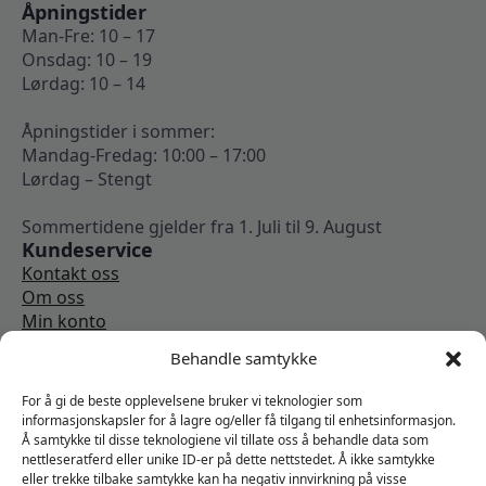
Åpningstider
Man-Fre: 10 – 17
Onsdag: 10 – 19
Lørdag: 10 – 14
Åpningstider i sommer:
Mandag-Fredag: 10:00 – 17:00
Lørdag – Stengt
Sommertidene gjelder fra 1. Juli til 9. August
Kundeservice
Kontakt oss
Om oss
Min konto
Kjøpsbetingelser
Behandle samtykke
Angrerettskjema
Vi er sosiale
For å gi de beste opplevelsene bruker vi teknologier som
informasjonskapsler for å lagre og/eller få tilgang til enhetsinformasjon.
Å samtykke til disse teknologiene vil tillate oss å behandle data som
nettleseratferd eller unike ID-er på dette nettstedet. Å ikke samtykke
eller trekke tilbake samtykke kan ha negativ innvirkning på visse