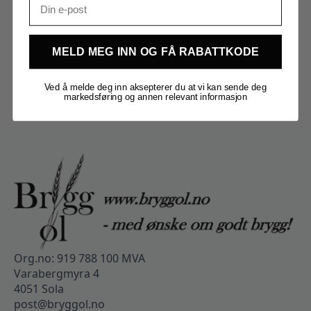
MELD MEG INN OG FÅ RABATTKODE
Ved å melde deg inn aksepterer du at vi kan sende deg
markedsføring og annen relevant informasjon
Org.no: 919 788 100 MVA
Varabergmyra 4
4051 Sola
post@bryggol.no