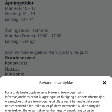
Åpningstider
Man-Fre: 10 – 17
Onsdag: 10 – 19
Lørdag: 10 – 14
Åpningstider i sommer:
Mandag-Fredag: 10:00 – 17:00
Lørdag – Stengt
Sommertidene gjelder fra 1. Juli til 9. August
Kundeservice
Kontakt oss
Om oss
Min konto
Kjøpsbetingelser
Behandle samtykke
Angrerettskjema
Vi er sosiale
For å gi de beste opplevelsene bruker vi teknologier som
informasjonskapsler for å lagre og/eller få tilgang til enhetsinformasjon.
Å samtykke til disse teknologiene vil tillate oss å behandle data som
nettleseratferd eller unike ID-er på dette nettstedet. Å ikke samtykke
eller trekke tilbake samtykke kan ha negativ innvirkning på visse