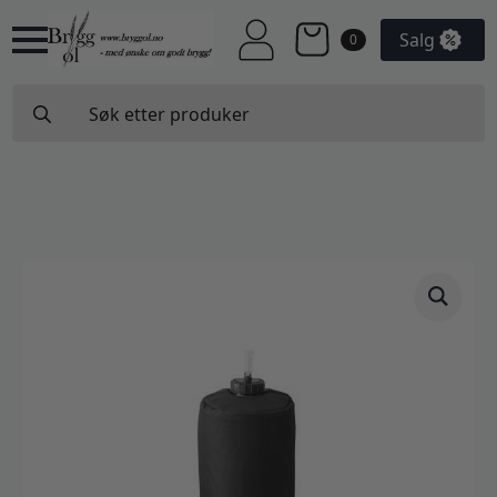
Salg
0
Search
for: