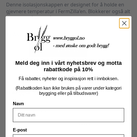
Denne isolasjonskappen er designet for å holde en
gjevnere temperatur i FermZilla’en. Blokkerer også alt
lys / UV stråler for å forhindre lysskadet øl.
1 på lager
FermZilla
-
Legg I Handlekurv
55L
Isolasjonskappe
antall
Meld deg inn i vårt nyhetsbrev og motta
Produktnummer:
102323
Kategorier:
Fermzilla
,
Gjæring
rabattkode på 10%
Få rabatter, nyheter og inspirasjon rett i innboksen.
(Rabattkoden kan ikke brukes på varer under kategori
Tilleggsinformasjon
Omtaler (0)
brygging eller på tilbudsvarer)
Navn
Tilleggsinformasjon
Vekt
2,000 kg
E-post
Merker
Kegland