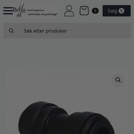
Salg
0
Search
for: