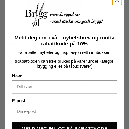
hun/hun
Legg I Handlekurv
10mm
antall
Produktnummer:
510001
Kategorier:
Slanger og koblinger
,
Tapping og servering
Meld deg inn i vårt nyhetsbrev og motta
Tilleggsinformasjon
Omtaler (0)
rabattkode på 10%
Få rabatter, nyheter og inspirasjon rett i innboksen.
Tilleggsinformasjon
(Rabattkoden kan ikke brukes på varer under kategori
brygging eller på tilbudsvarer)
Vekt
0,008 kg
Navn
Merker
John Guest
E-post
MELD MEG INN OG FÅ RABATTKODE