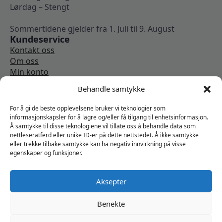
Lørdag – Stengt
Sommertidene gjelder fra 1. Juli til 9. August
Kundeservice
Kontakt oss
Om oss
Min konto
Kjøpsbetingelser
Behandle samtykke
Angrerettskjema
Vi er sosiale
For å gi de beste opplevelsene bruker vi teknologier som
informasjonskapsler for å lagre og/eller få tilgang til enhetsinformasjon.
Å samtykke til disse teknologiene vil tillate oss å behandle data som
nettleseratferd eller unike ID-er på dette nettstedet. Å ikke samtykke
eller trekke tilbake samtykke kan ha negativ innvirkning på visse
egenskaper og funksjoner.
Aksepter
Benekte