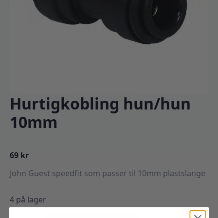
Hurtigkobling hun/hun
10mm
69
kr
John Guest speedfit som passer til 10mm plastslange
4 på lager
Hurtigkobling