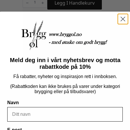
heavy,
Legg I Handlekurv
26mm
og
29mm
antall
Produktnummer:
00825
Kategorier:
Flasker og tilbehør
,
Tapping og servering
Meld deg inn i vårt nyhetsbrev og motta
rabattkode på 10%
Få rabatter, nyheter og inspirasjon rett i innboksen.
(Rabattkoden kan ikke brukes på varer under kategori
brygging eller på tilbudsvarer)
Navn
E-post