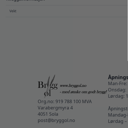
Vekt
Åpnings
Man-Fre: 
Onsdag: 
Lørdag: 1
Org.no: 919 788 100 MVA
Varabergmyra 4
Åpningst
4051 Sola
Mandag-F
post@bryggol.no
Lørdag –