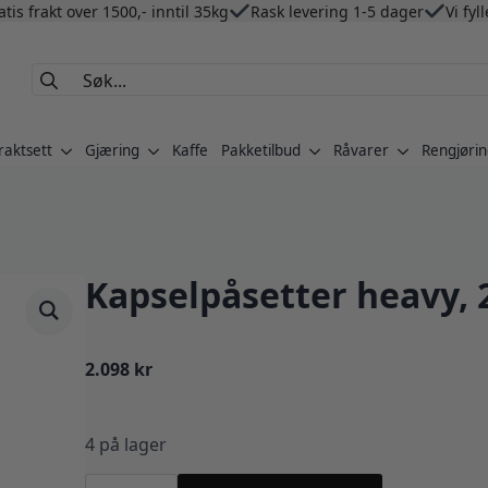
atis frakt over 1500,- inntil 35kg
Rask levering 1-5 dager
Vi fyl
Search
for:
raktsett
Gjæring
Kaffe
Pakketilbud
Råvarer
Rengjørin
Kapselpåsetter heavy
2.098
kr
4 på lager
Kapselpåsetter