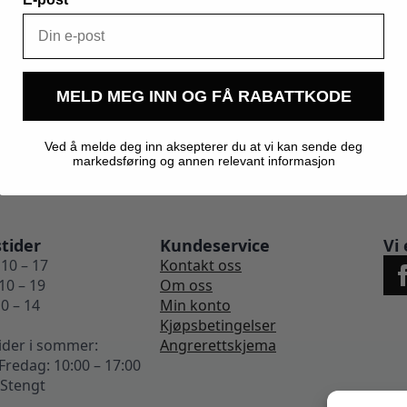
5,000 kg
MELD MEG INN OG FÅ RABATTKODE
Ved å melde deg inn aksepterer du at vi kan sende deg
markedsføring og annen relevant informasjon
tider
Kundeservice
Vi 
10 – 17
Kontakt oss
10 – 19
Om oss
0 – 14
Min konto
Kjøpsbetingelser
ider i sommer:
Angrerettskjema
redag: 10:00 – 17:00
 Stengt