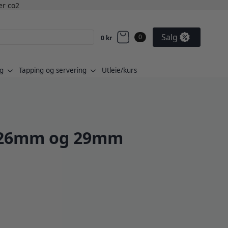
ler co2
Salg
0
0
kr
g
Tapping og servering
Utleie/kurs
, 26mm og 29mm