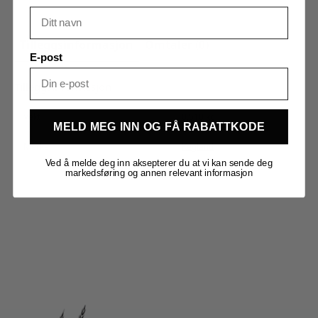
Tilleggsinformasjon
Omtaler (0)
E-post
Tilleggsinformasjon
Vekt
0,510 kg
MELD MEG INN OG FÅ RABATTKODE
Merker
Kegland
Ved å melde deg inn aksepterer du at vi kan sende deg
markedsføring og annen relevant informasjon