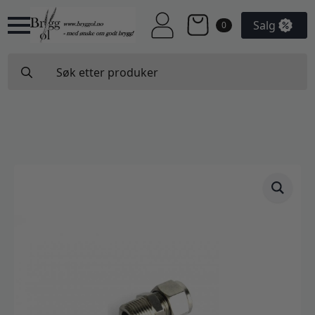
Salg
0
Search
for: