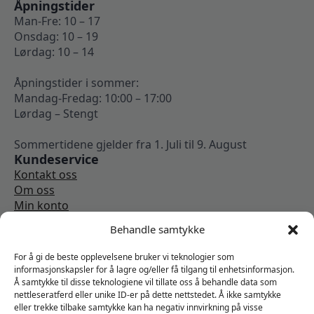
Åpningstider
Man-Fre: 10 – 17
Onsdag: 10 – 19
Lørdag: 10 – 14
Åpningstider i sommer:
Mandag-Fredag: 10:00 – 17:00
Lørdag – Stengt
Sommertidene gjelder fra 1. Juli til 9. August
Kundeservice
Kontakt oss
Om oss
Min konto
Kjøpsbetingelser
Behandle samtykke
Angrerettskjema
Vi er sosiale
For å gi de beste opplevelsene bruker vi teknologier som
informasjonskapsler for å lagre og/eller få tilgang til enhetsinformasjon.
Å samtykke til disse teknologiene vil tillate oss å behandle data som
nettleseratferd eller unike ID-er på dette nettstedet. Å ikke samtykke
eller trekke tilbake samtykke kan ha negativ innvirkning på visse