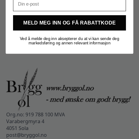
MELD MEG INN OG FÅ RABATTKODE
Ved å melde deg inn aksepterer du at vi kan sende deg
markedsføring og annen relevant informasjon
Org.no: 919 788 100 MVA
Varabergmyra 4
4051 Sola
post@bryggol.no