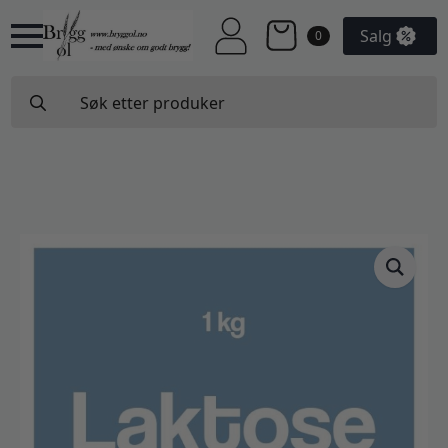
Salg
0
Search
for: