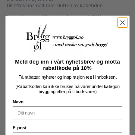
Tilsettes normalt mot slutten av koketiden.
3g pr liter øker FG med ca 1 poeng (1.001)
7 på lager
Laktose
1kg
Legg I Handlekurv
antall
Meld deg inn i vårt nyhetsbrev og motta
Produktnummer:
59411
Kategorier:
Råvarer
,
Tilsetning
rabattkode på 10%
Få rabatter, nyheter og inspirasjon rett i innboksen.
(Rabattkoden kan ikke brukes på varer under kategori
Tilleggsinformasjon
Omtaler (0)
brygging eller på tilbudsvarer)
Navn
Tilleggsinformasjon
Vekt
1,500 kg
E-post
Merker
Kegland