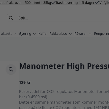
atis frakt over 1500,- inntil 35kg
Rask levering 1-5 dager
Vi fyl
Search
for:
raktsett
Gjæring
Kaffe
Pakketilbud
Råvarer
Rengjørin
Manometer High Pressu
129
kr
Reservedel for CO2 regulator. Manometer for avl
bar (0-4500 psi).
Dette er samme manometer som kommer montert
passe på de fleste CO2 regulatorer med 1/4″ NPT