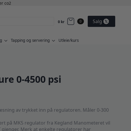
ler co2
Salg
0
0
kr
g
Tapping og servering
Utleie/kurs
re 0-4500 psi
esning av trykket inn på regulatoren. Måler 0-300
 på MK5 regulator fra Kegland Manometeret vil
 gjenger. Merk at enkelte regulatorer har