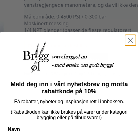
venstregjengede manometere, og da vil ikke de
Måleområde: 0-4500 PSI / 0-300 bar
Maskinert messing
1/4 NPT gjenger (passer de fleste regulatorer)
Utsolgt, men kan bestilles
Manometer
High
Legg I Handlekurv
Pressure
0-
4500
psi
Produktnummer:
102552
Kategorier:
Fat og Co2
,
Tapping og servering
antall
Meld deg inn i vårt nyhetsbrev og motta
rabattkode på 10%
Få rabatter, nyheter og inspirasjon rett i innboksen.
(Rabattkoden kan ikke brukes på varer under kategori
brygging eller på tilbudsvarer)
Navn