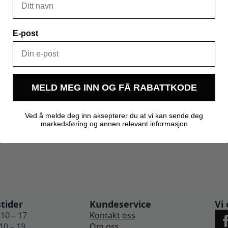
E-post
1,000 kg
MELD MEG INN OG FÅ RABATTKODE
Ved å melde deg inn aksepterer du at vi kan sende deg
markedsføring og annen relevant informasjon
tider
Kundeservice
Vi 
10 – 17
Kontakt oss
10 – 19
Om oss