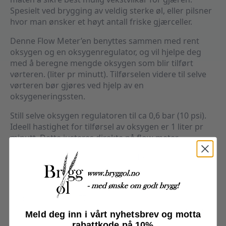
Spesielt ved brygging av veldig sterke øl, eller pilsner
hvor man ønsker et høyt antall friske gjærceller.
Denne Flow Meter’en benyttes sammen med rent
oksygen og en oksygenregulator, og vil hjelpe deg
med å beregne mengde oksygen som blir tilført
vørteren. (liter pr minutt). Tilførselen videre til selve
vørteren bør gjøres ved hjelp av en
oksygeneringssten.
Still selve oksygen regulatoren til ca 0,6 bar (10 psi).
Ideell hastighet for tilførsel av oksygen er 1 liter pr
minutt. Dette justeres direkte på flow meter.
2 stk 8mm (5/16″) til 1/4″ FFL DuoTight koblinger er
inkludert
En liten pekepinn for mengde:
Med en OG på 1.077 er 1 minutt tilførsel ideelt.
Med en OG på 1.048 vil det holde med ca 45 sekunder.
Meld deg inn i vårt nyhetsbrev og motta
rabattkode på 10%