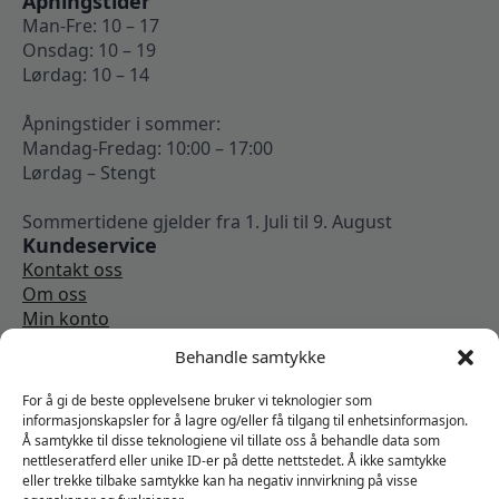
Åpningstider
Man-Fre: 10 – 17
Onsdag: 10 – 19
Lørdag: 10 – 14
Åpningstider i sommer:
Mandag-Fredag: 10:00 – 17:00
Lørdag – Stengt
Sommertidene gjelder fra 1. Juli til 9. August
Kundeservice
Kontakt oss
Om oss
Min konto
Kjøpsbetingelser
Behandle samtykke
Angrerettskjema
Vi er sosiale
For å gi de beste opplevelsene bruker vi teknologier som
informasjonskapsler for å lagre og/eller få tilgang til enhetsinformasjon.
Å samtykke til disse teknologiene vil tillate oss å behandle data som
nettleseratferd eller unike ID-er på dette nettstedet. Å ikke samtykke
eller trekke tilbake samtykke kan ha negativ innvirkning på visse