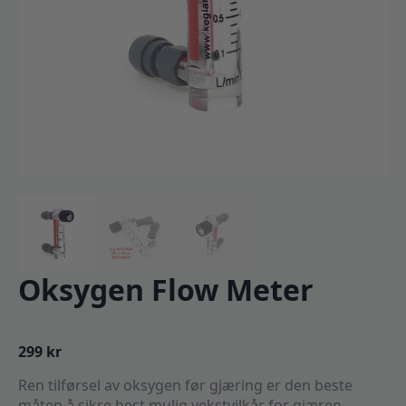
Oksygen Flow Meter
299
kr
Ren tilførsel av oksygen før gjæring er den beste
måten å sikre best mulig vekstvilkår for gjæren.