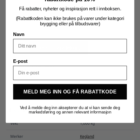
Obs: Vørteren må være kald ved tilførsel av oksygen.
Det vil være svært vanskelig å få oksygen til å mettes i
Få rabatter, nyheter og inspirasjon rett i innboksen.
varm vørter.
(Rabattkoden kan ikke brukes på varer under kategori
brygging eller på tilbudsvarer)
1 på lager
Navn
Oksygen
Flow
Legg I Handlekurv
Meter
antall
E-post
Produktnummer:
102473
Kategorier:
Gjæring
,
Gjæringsutstyr
Tilleggsinformasjon
Omtaler (0)
MELD MEG INN OG FÅ RABATTKODE
Ved å melde deg inn aksepterer du at vi kan sende deg
Tilleggsinformasjon
markedsføring og annen relevant informasjon
Vekt
1,000 kg
Merker
Kegland