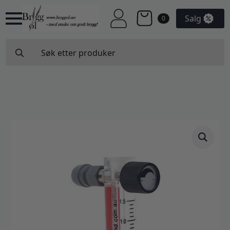
Salg
0
Search
for: