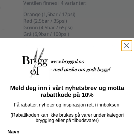
Ventilen finnes i 4 varianter:
Orange (1,5bar / 17psi)
Rød (2,5bar / 35psi)
Grønn (4,5bar / 65psi)
Grå (6,9bar / 100psi)
OBS: Sjekk alltid max trykk på utstyret før du bytt
5 på lager
Overtrykksventil
Orange
Legg I Handlekurv
(1,2bar
/
17psi)
Meld deg inn i vårt nyhetsbrev og motta
antall
Produktnummer:
104795
Kategorier:
Fat og Co2
,
Tapping og servering
rabattkode på 10%
Få rabatter, nyheter og inspirasjon rett i innboksen.
(Rabattkoden kan ikke brukes på varer under kategori
brygging eller på tilbudsvarer)
Navn