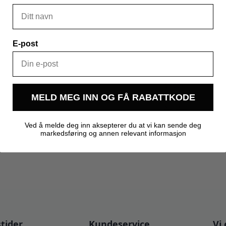
E-post
0,100 kg
MELD MEG INN OG FÅ RABATTKODE
Kegland
Ved å melde deg inn aksepterer du at vi kan sende deg
markedsføring og annen relevant informasjon
tider
Kundeservice
Vi 