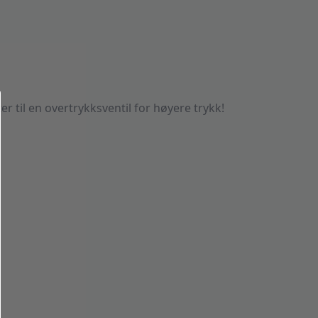
er til en overtrykksventil for høyere trykk!