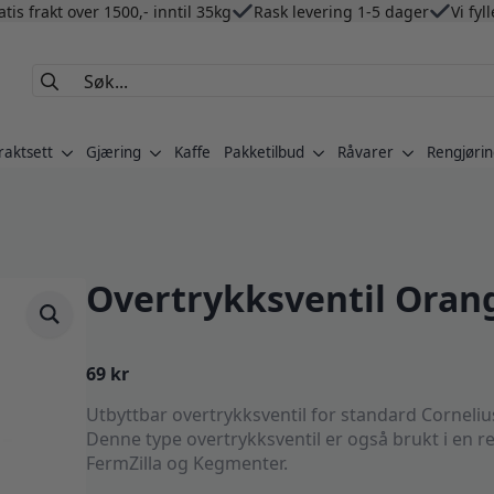
atis frakt over 1500,- inntil 35kg
Rask levering 1-5 dager
Vi fyl
Search
for:
raktsett
Gjæring
Kaffe
Pakketilbud
Råvarer
Rengjørin
Overtrykksventil Orange
69
kr
Utbyttbar overtrykksventil for standard Corneliu
Denne type overtrykksventil er også brukt i en 
FermZilla og Kegmenter.