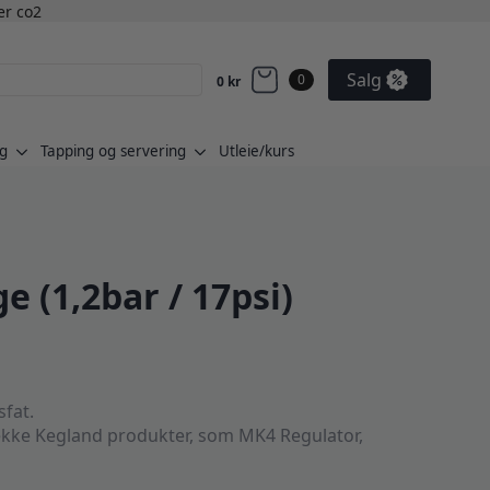
ler co2
Salg
0
0
kr
g
Tapping og servering
Utleie/kurs
 (1,2bar / 17psi)
sfat.
rekke Kegland produkter, som MK4 Regulator,