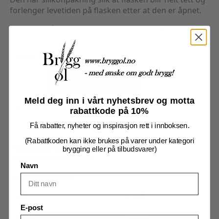
forlenger levetiden på flasken etter at den er åpnet.
Passer til både vinflasker og champagneflasker
4 på lager
Propp
for
Legg I Handlekurv
vinflasker
antall
Meld deg inn i vårt nyhetsbrev og motta
Produktnummer:
103479
Kategorier:
Fresh Wort og Ekstraktsett
,
Utstyr
,
Vin
rabattkode på 10%
Få rabatter, nyheter og inspirasjon rett i innboksen.
(Rabattkoden kan ikke brukes på varer under kategori
Tilleggsinformasjon
Omtaler (0)
brygging eller på tilbudsvarer)
Navn
Tilleggsinformasjon
Vekt
0,250 kg
E-post
Merker
Kegland