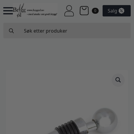
Salg
0
Search
for: