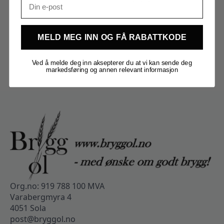
MELD MEG INN OG FÅ RABATTKODE
Ved å melde deg inn aksepterer du at vi kan sende deg
markedsføring og annen relevant informasjon
Org.no: 919 788 100 MVA
Varabergmyra 4
4051 Sola
post@bryggol.no