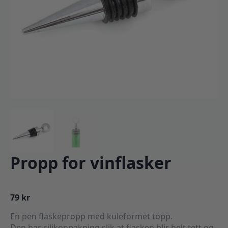
Propp for vinflasker
79
kr
En pen flaskepropp med kuleformet topp.
Den har silikonpakning slik at flasken blir helt tett og