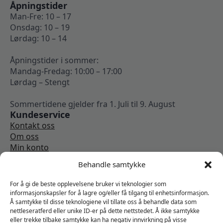
Åpningstider
Man-Fre: 10 – 17
Onsdag: 10 – 19
Lørdag: 10 – 14
Åpningstider i sommer:
Mandag-Fredag: 10:00 – 17:00
Lørdag – Stengt
Sommertidene gjelder fra 1. Juli til 9. August
Kundeservice
Kontakt oss
Om oss
Min konto
Kjøpsbetingelser
Behandle samtykke
Angrerettskjema
Vi er sosiale
For å gi de beste opplevelsene bruker vi teknologier som
informasjonskapsler for å lagre og/eller få tilgang til enhetsinformasjon.
Å samtykke til disse teknologiene vil tillate oss å behandle data som
nettleseratferd eller unike ID-er på dette nettstedet. Å ikke samtykke
eller trekke tilbake samtykke kan ha negativ innvirkning på visse