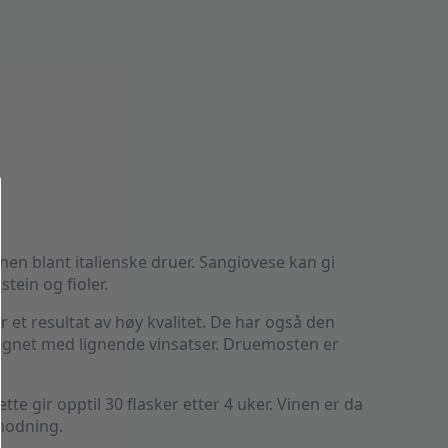
rnen blant italienske druer. Sangiovese kan gi
tein og fioler.
r et resultat av høy kvalitet. De har også den
lignet med lignende vinsatser. Druemosten er
te gir opptil 30 flasker etter 4 uker. Vinen er da
 modning.