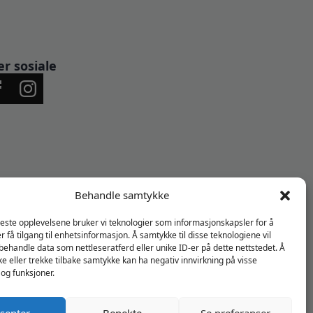
er sosiale
Behandle samtykke
beste opplevelsene bruker vi teknologier som informasjonskapsler for å
er få tilgang til enhetsinformasjon. Å samtykke til disse teknologiene vil
å behandle data som nettleseratferd eller unike ID-er på dette nettstedet. Å
e eller trekke tilbake samtykke kan ha negativ innvirkning på visse
og funksjoner.
septer
Benekte
Se preferanser