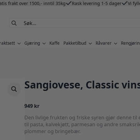
atis frakt over 1500,- inntil 35kg
Rask levering 1-5 dager
Vi fyl
Search
for:
raktsett
Gjæring
Kaffe
Pakketilbud
Råvarer
Rengjørin
Sangiovese, Classic vin
949
kr
Den livlige frukten og friske syren gjør denne ti
til pasta, kalvekjøtt, parmesan og andre smaksrike
plommer og bringebær.