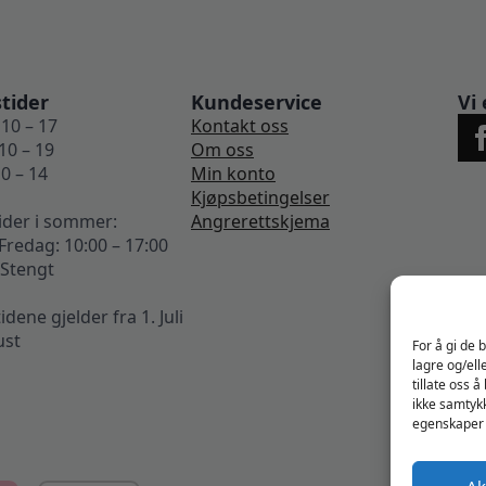
tider
Kundeservice
Vi 
10 – 17
Kontakt oss
10 – 19
Om oss
0 – 14
Min konto
Kjøpsbetingelser
ider i sommer:
Angrerettskjema
redag: 10:00 – 17:00
 Stengt
ene gjelder fra 1. Juli
ust
For å gi de 
lagre og/ell
tillate oss 
ikke samtykk
egenskaper 
Ak