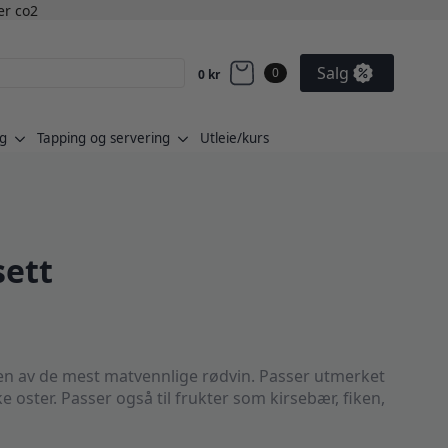
ler co2
Salg
0
0
kr
g
Tapping og servering
Utleie/kurs
sett
l en av de mest matvennlige rødvin. Passer utmerket
 oster. Passer også til frukter som kirsebær, fiken,