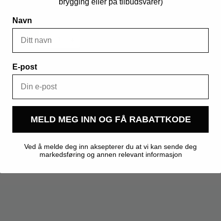
brygging eller på tilbudsvarer)
1 på lager
Navn
Sangiovese,
Classic
Legg I Handlekurv
vinsett
antall
Produktnummer:
108022
Kategorier:
Fresh Wort og Ekstraktsett
,
Vin
,
Vinsett
E-post
MELD MEG INN OG FÅ RABATTKODE
Ved å melde deg inn aksepterer du at vi kan sende deg
12,000 kg
markedsføring og annen relevant informasjon