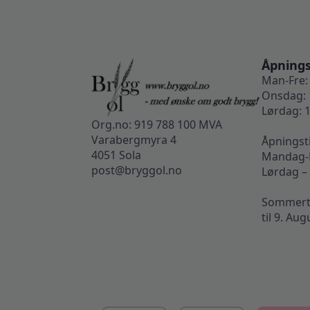
Åpnings
Man-Fre: 
Onsdag: 
Lørdag: 1
Org.no: 919 788 100 MVA
Varabergmyra 4
Åpningst
4051 Sola
Mandag-F
post@bryggol.no
Lørdag –
Sommertid
til 9. Aug