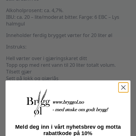
Alkoholprosent: ca. 4,7%.
IBU: ca. 20 – lite/moderat bitter. Farge: 6 EBC – Lys
halmgul
Inneholder ferdig brygget vørter for 20 liter øl
Instruks:
Hell vørter over i gjæringskaret ditt
Topp opp med rent vann til 20 liter totalt volum.
Tilsett gjær
Sett på lokk og gjærlås
Følg den medfølgende veiledningen med tanke på
anbefalt gjæringstemperatur
Inkludert:
Gjær: Fermentis US-05
Gjæres på ca. 20°C.
Meld deg inn i vårt nyhetsbrev og motta
Merk at pga vekt er det ikke mulig å få 2 Fresh Wort
rabattkode på 10%