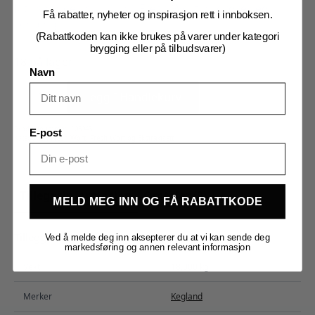
Kit i samme kolli. Kun 1 Fresh Wort pr. ordre ved
Få rabatter, nyheter og inspirasjon rett i innboksen.
sending.
(Rabattkoden kan ikke brukes på varer under kategori
brygging eller på tilbudsvarer)
18 på lager
Navn
Skjærgårdsøl
Fresh
Legg I Handlekurv
Wort
Kit
antall
Produktnummer:
106943
E-post
Kategorier:
Fresh Wort
,
Fresh Wort og Ekstraktsett
Tilleggsinformasjon
Omtaler (0)
MELD MEG INN OG FÅ RABATTKODE
Tilleggsinformasjon
Ved å melde deg inn aksepterer du at vi kan sende deg
markedsføring og annen relevant informasjon
Vekt
18,000 kg
Merker
Kegland