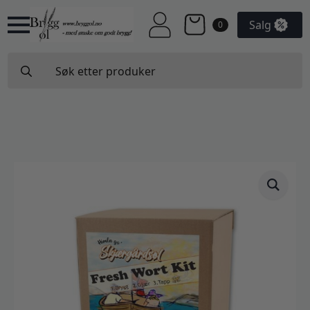
Salg
0
Search
for: