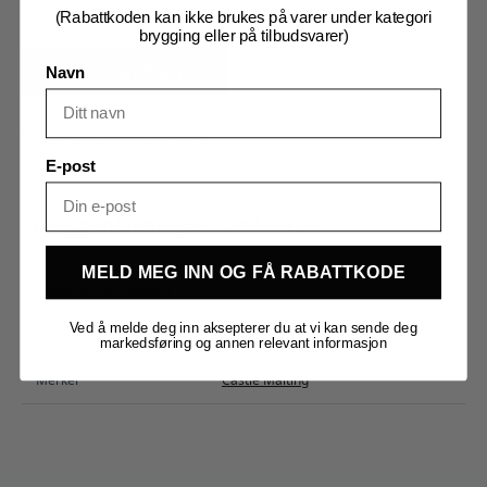
4-
12)
(Rabattkoden kan ikke brukes på varer under kategori
antall
brygging eller på tilbudsvarer)
Legg I Handlekurv
Navn
Produktnummer:
203021
Kategorier:
Malt
,
Råvarer
,
Spesialmalt
E-post
Tilleggsinformasjon
Omtaler (0)
MELD MEG INN OG FÅ RABATTKODE
Tilleggsinformasjon
Ved å melde deg inn aksepterer du at vi kan sende deg
Vekt
0,100 kg
markedsføring og annen relevant informasjon
Merker
Castle Malting