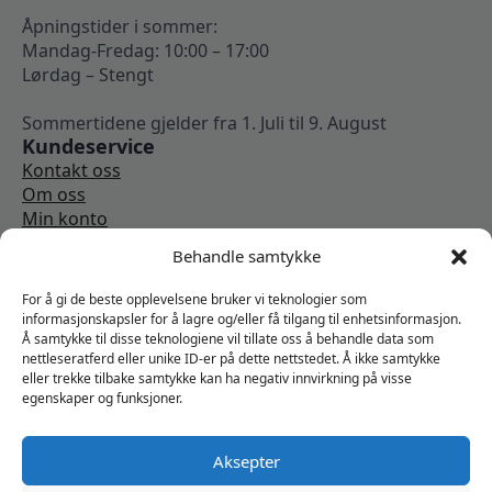
Åpningstider i sommer:
Mandag-Fredag: 10:00 – 17:00
Lørdag – Stengt
Sommertidene gjelder fra 1. Juli til 9. August
Kundeservice
Kontakt oss
Om oss
Min konto
Kjøpsbetingelser
Behandle samtykke
Angrerettskjema
Vi er sosiale
For å gi de beste opplevelsene bruker vi teknologier som
informasjonskapsler for å lagre og/eller få tilgang til enhetsinformasjon.
Å samtykke til disse teknologiene vil tillate oss å behandle data som
nettleseratferd eller unike ID-er på dette nettstedet. Å ikke samtykke
eller trekke tilbake samtykke kan ha negativ innvirkning på visse
egenskaper og funksjoner.
Aksepter