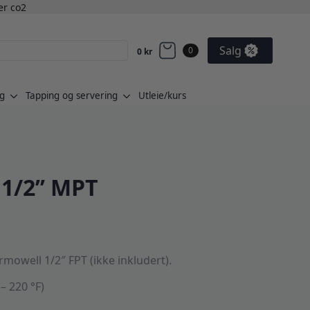
ler co2
Salg
0
0
kr
g
Tapping og servering
Utleie/kurs
1/2’’ MPT
ermowell 1/2″ FPT (ikke inkludert).
– 220 °F)