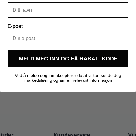
E-post
1,200 kg
MELD MEG INN OG FÅ RABATTKODE
Kegland
Ved å melde deg inn aksepterer du at vi kan sende deg
markedsføring og annen relevant informasjon
tider
Kundeservice
Vi 