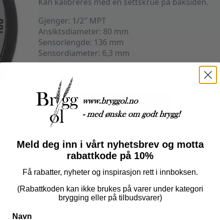
Kan kalibreres med en settskrue på baksiden.
Gjenger: 1/2″ MPT
Ansiktsdiameter: 80 mm
Sensorlengde: 136 mm
Sensordiameter: 6,3 mm
2 på lager
Thermometer
136
Legg I Handlekurv
mm,
1/2’’
MPT
antall
Produktnummer:
831474
Kategorier:
Bryggeutstyr
,
Brygging
Meld deg inn i vårt nyhetsbrev og motta
rabattkode på 10%
Få rabatter, nyheter og inspirasjon rett i innboksen.
(Rabattkoden kan ikke brukes på varer under kategori
brygging eller på tilbudsvarer)
Navn