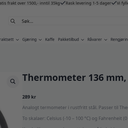
atis frakt over 1500,- inntil 35kg
Rask levering 1-5 dager
Vi fyl
Search
for:
raktsett
Gjæring
Kaffe
Pakketilbud
Råvarer
Rengjørin
Thermometer 136 mm, 
289
kr
Analogt termometer i rustfritt stål. Passer til Th
To skalaer: Celsius (-10 – 100 °C) og Fahrenheit (0 