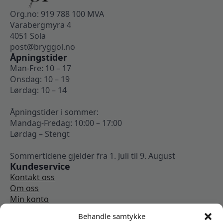
Org.no: 919 788 100 MVA
Varabergmyra 4
4051 Sola
post@bryggol.no
Åpningstider
Man-Fre: 10 – 17
Onsdag: 10 – 19
Lørdag: 10 – 14
Åpningstider i sommer:
Mandag-Fredag: 10:00 – 17:00
Lørdag – Stengt
Sommertidene gjelder fra 1. Juli til 9. August
Kundeservice
Kontakt oss
Om oss
Min konto
Kjøpsbetingelser
Behandle samtykke
Angrerettskjema