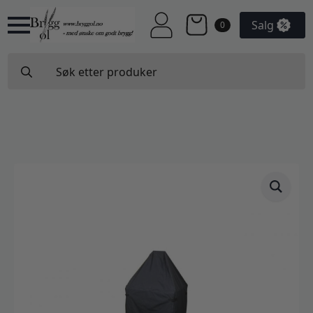
Salg
0
Search
for: