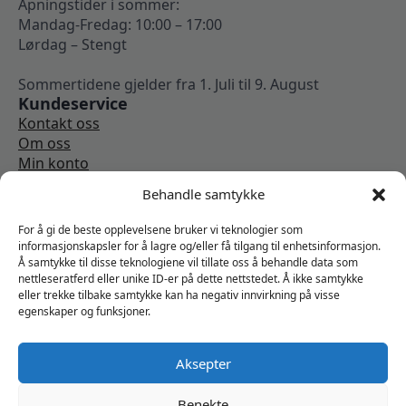
Åpningstider i sommer:
Mandag-Fredag: 10:00 – 17:00
Lørdag – Stengt
Sommertidene gjelder fra 1. Juli til 9. August
Kundeservice
Kontakt oss
Om oss
Min konto
Kjøpsbetingelser
Behandle samtykke
Angrerettskjema
Vi er sosiale
For å gi de beste opplevelsene bruker vi teknologier som
informasjonskapsler for å lagre og/eller få tilgang til enhetsinformasjon.
Å samtykke til disse teknologiene vil tillate oss å behandle data som
nettleseratferd eller unike ID-er på dette nettstedet. Å ikke samtykke
eller trekke tilbake samtykke kan ha negativ innvirkning på visse
egenskaper og funksjoner.
Aksepter
Benekte