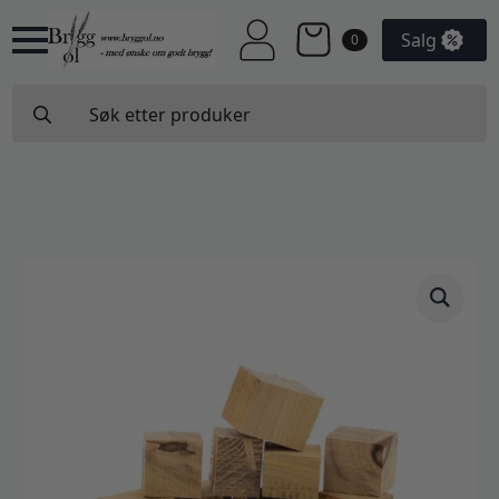
Salg
0
Search
for: