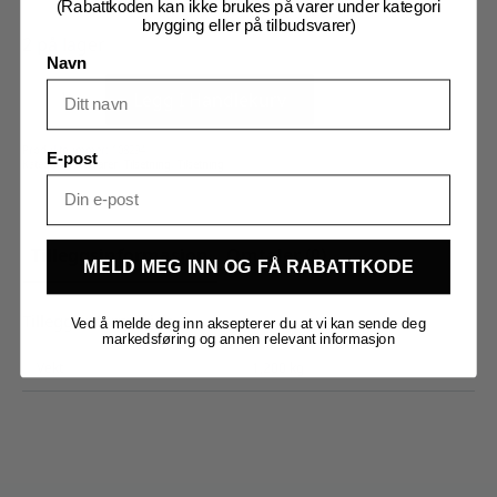
(Rabattkoden kan ikke brukes på varer under kategori
brygging eller på tilbudsvarer)
2 på lager
Navn
100g
Plum
Legg I Handlekurv
tree
cubes
-
toasted
Produktnummer:
108294
antall
E-post
Kategorier:
Råvarer
,
Tilsetning
,
Tilsetning
Tilleggsinformasjon
Omtaler (0)
MELD MEG INN OG FÅ RABATTKODE
Tilleggsinformasjon
Ved å melde deg inn aksepterer du at vi kan sende deg
markedsføring og annen relevant informasjon
Vekt
1,200 kg