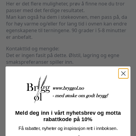
Her er det flere muligheter, prøv å finne noe du tror
passer med det ferdige resultatet.
Man kan også ha dem i stekeovnen, men pass på, da
for høy varme og/eller for lang tid i ovnen kan endre
egenskapene til terningene. 90 grader i 5-8 minutter
er anbefalt.
Kontakttid og mengde:
Det er ingen fasit på dette. Ølstil, lagring og egne
smakspreferanser spiller inn.
Chips kan ligge fra 3-7 dager, og terninger 1-6 mnd.
Smak underveis.
Dette skriver leverandøren:
Cubes, cut from south german plum wood
Plum wood is mild, somewhat sweet and fruity with a
strong colour release!
Meld deg inn i vårt nyhetsbrev og motta
However, it is not dominant and is only used to
rabattkode på 10%
supplement depending on what you intend to use it
Få rabatter, nyheter og inspirasjon rett i innboksen.
for!