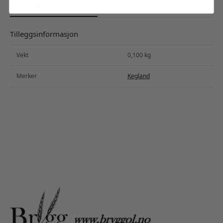
Tilleggsinformasjon
Omtaler (0)
Tilleggsinformasjon
Vekt
0,100 kg
Merker
Kegland