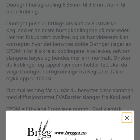
Duotight hurtigkobling 6,35mm til 9,5mm, hunn til
hunn kobling.
Duotight push-in fittings utviklet av Australske
KegLand er de beste hurtigkoblingene på markedet.
Her har fokus vært kvalitet, og de har videreutviklet
konseptet hvor det benyttes doble O-ringer (laget av
EPDM*) for å sikre at koblingene ikke lekker, selv om
slangene bøyes og bendes mer enn normalt. Ønsker
du koblinger og tappelinjer som holder tett skal du
velge Duotight hurtigkoblinge fra KegLand. Takler
trykk opp til 100psi.
Optimal løsning får du når du benytter disse sammen
med diffusjonstettet EVABarrier slanger fra KegLand.
EPDM = Ethylene Propylene gummi. God kjemisk
motstandsdyktighet, inklusiv ozon, ulike olje-
produkter, alakaliske og syre-produkter, vann,
alkohol, ketoner og drikkevarer generelt. EPDM har
også gode aldrings- og slite-egenskaper, er uten BPA