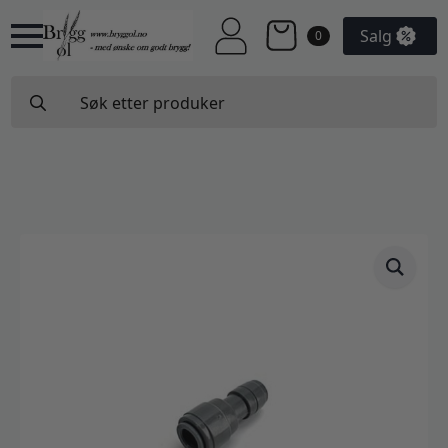
Salg
0
Search
for: