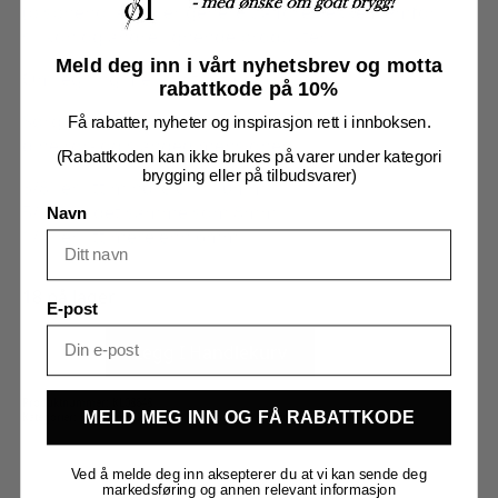
(bisphenol A) og er generelt å foretrekke fremfor
silikon og andre lignende produkter.
Meld deg inn i vårt nyhetsbrev og motta
Omregning mellom tommer og mm
rabattkode på 10%
Sørg for å velge hurtigkoblinger som passer til
Få rabatter, nyheter og inspirasjon rett i innboksen.
dine rør- og slangedimensjoner:
(Rabattkoden kan ikke brukes på varer under kategori
brygging eller på tilbudsvarer)
3/8″ er litt mindre enn 10mm
5/16″ er det samme som 8mm
Navn
1/4″ er litt mere enn 6mm
18 på lager
E-post
6,35mm
til
Legg I Handlekurv
9,5mm
(1/4"
til
3/8")
Produktnummer:
KL08648
antall
MELD MEG INN OG FÅ RABATTKODE
Kategorier:
Slanger og koblinger
,
Tapping og servering
Ved å melde deg inn aksepterer du at vi kan sende deg
markedsføring og annen relevant informasjon