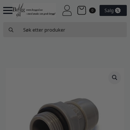
Salg
0
Search
for: