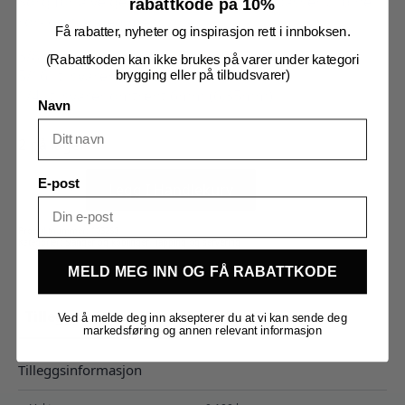
Sørg for å velge hurtigkoblinger som passer til dine
rabattkode på 10%
rør- og slangedimensjoner:
Få rabatter, nyheter og inspirasjon rett i innboksen.
3/8″ tilsvarer omtrent 10mm (9,53mm)
(Rabattkoden kan ikke brukes på varer under kategori
5/16″ tilsvarer omtrent 8mm (7,94mm)
brygging eller på tilbudsvarer)
1/4″ tilsvarer omtrent 6mm (6,35mm)
Navn
2 på lager
8mm
(5/16")
E-post
Legg I Handlekurv
til
3/8"
BSP
hann
Produktnummer:
103260
antall
Kategorier:
Slanger og koblinger
,
Tapping og servering
MELD MEG INN OG FÅ RABATTKODE
Tilleggsinformasjon
Omtaler (0)
Ved å melde deg inn aksepterer du at vi kan sende deg
markedsføring og annen relevant informasjon
Tilleggsinformasjon