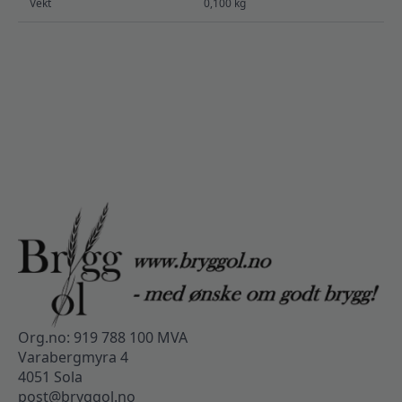
Vekt
0,100 kg
Org.no: 919 788 100 MVA
Varabergmyra 4
4051 Sola
post@bryggol.no