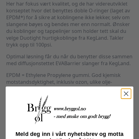
Her har fokus vært kvalitet, og de har videreutviklet
konseptet hvor det benyttes doble O-ringer (laget av
EPDM*) for å sikre at koblingene ikke lekker, selv om
slangene bøyes og bendes mer enn normalt. Ønsker
du koblinger og tappelinjer som holder tett skal du
velge Duotight hurtigkoblinge fra KegLand. Takler
trykk opp til 100psi.
Optimal løsning får du når du benytter disse sammen
med diffusjonstettet EVABarrier slanger fra KegLand.
EPDM = Ethylene Propylene gummi. God kjemisk
motstandsdyktighet, inklusiv ozon, ulike olje-
produkter, alakaliske og syre-produkter, vann,
alkohol, ketoner og drikkevarer generelt. EPDM har
også gode aldrings- og slite-egenskaper, er uten BPA
(bisphenol A) og er generelt å foretrekke fremfor
silikon og andre lignende produkter.
Omregning mellom tommer og mm
Meld deg inn i vårt nyhetsbrev og motta