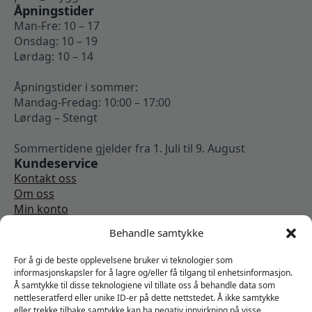
Åpningstider
Man-Fre: 10 – 17
Onsdag: 10 – 19
Lørdag: 10 – 14
Åpningstider i sommer:
Mandag-Fredag: 10:00 – 17:00
Lørdag – Stengt
Sommertidene gjelder fra 1. Juli til 9. August
Kundeservice
Kontakt oss
Om oss
Min konto
Kjøpsbetingelser
Behandle samtykke
Angrerettskjema
Vi er sosiale
For å gi de beste opplevelsene bruker vi teknologier som
informasjonskapsler for å lagre og/eller få tilgang til enhetsinformasjon.
Å samtykke til disse teknologiene vil tillate oss å behandle data som
nettleseratferd eller unike ID-er på dette nettstedet. Å ikke samtykke
eller trekke tilbake samtykke kan ha negativ innvirkning på visse