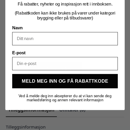
Utgjæring: 65-73%
Få rabatter, nyheter og inspirasjon rett i innboksen.
Flokkulering: Medium-Lav
Alkoholtoleranse: Medium-Høy (10-11%)
(Rabattkoden kan ikke brukes på varer under kategori
brygging eller på tilbudsvarer)
Anbefalt temperatur: 16-23°C (ideellt 18-22°C)
Anbefalt gjærmengde:
Navn
2,5-5g/10L for flaskekarbonering
5-8g/10L ved temperaturer mellom 15-24°C
E-post
1 på lager
AEB
Fermoale
Legg I Handlekurv
New-
E
Tørrgjær
500g
MELD MEG INN OG FÅ RABATTKODE
Produktnummer:
771005
antall
Kategorier:
AEB Brewing
,
Råvarer
,
Tørr gjær
Ved å melde deg inn aksepterer du at vi kan sende deg
markedsføring og annen relevant informasjon
Tilleggsinformasjon
Omtaler (0)
Tilleggsinformasjon