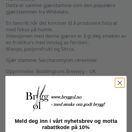
Dette er samme gjærstamme som den populære
gjærstammen fra Whitelabs.
En favoritt når det kommer til å produsere hazy øl
med fokus på humle.
Intensjonen med denne gjæren er å gi deg smaken av
en fruktkurv med innslag av Fersken,
Mango, pasjonsfrukt og Sitrus.
Gjær stamme: Saccharomyces cerevisiae
Opprinnelse: Boddingtons Brewery – UK
Passer meget godt til Hazy IPA / NEIPA og Pale ale,
eller andre øl hvor man er på jakt etter fruktighet fra
gjæren. Kan også passe godt i øl som Amber ale, ESB
og Engelsk brown ale.
Spesifikasjoner:
Fenolsk: Nei
Meld deg inn i vårt nyhetsbrev og motta
Diastatisk: Nei
rabattkode på 10%