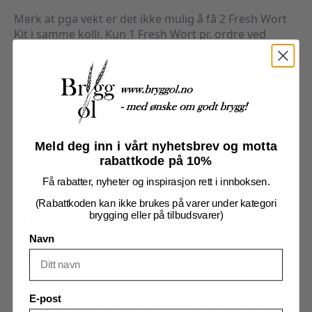
Merk at pga vekt er det ikke mulig å få 2 Fresh Wort
Kit i samme kolli. Kun 1 Fresh Wort pr. ordre ved
sending.
20+
American
Pale
Legg I Handlekurv
Ale
20l
-
Meld deg inn i vårt nyhetsbrev og motta
FWK
Produktnummer:
900004
antall
rabattkode på 10%
Kategorier:
Fresh Wort
,
Fresh Wort og Ekstraktsett
Få rabatter, nyheter og inspirasjon rett i innboksen.
(Rabattkoden kan ikke brukes på varer under kategori
brygging eller på tilbudsvarer)
Beskrivelse
Tilleggsinformasjon
Omtaler (0)
Navn
Beskrivelse
American Pale Ale er en lys, gyllen, forfriskende
amerikansk Pale Ale med middels mye bitterhet fra
E-post