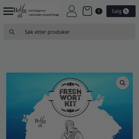
Salg
0
Search
for: