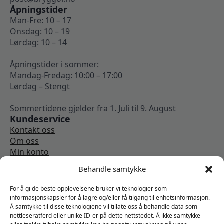
Åpningstider
Man-Fre: 10 – 17
Onsdag: 10 – 19
Lørdag: 10 – 14
Åpningstider i sommer:
Mandag-Fredag: 10:00 – 17:00
Lørdag – Stengt
Sommertidene gjelder fra 1. Juli til 9. August
Kundeservice
Kontakt oss
Om oss
Min konto
Kjøpsbetingelser
Behandle samtykke
Angrerettskjema
Vi er sosiale
For å gi de beste opplevelsene bruker vi teknologier som
informasjonskapsler for å lagre og/eller få tilgang til enhetsinformasjon.
Å samtykke til disse teknologiene vil tillate oss å behandle data som
nettleseratferd eller unike ID-er på dette nettstedet. Å ikke samtykke