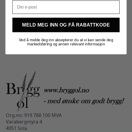
Merker
Kegland
MELD MEG INN OG FÅ RABATTKODE
Ved å melde deg inn aksepterer du at vi kan sende deg
markedsføring og annen relevant informasjon
Org.no: 919 788 100 MVA
Varabergmyra 4
4051 Sola