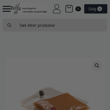
Salg
0
Search
for: