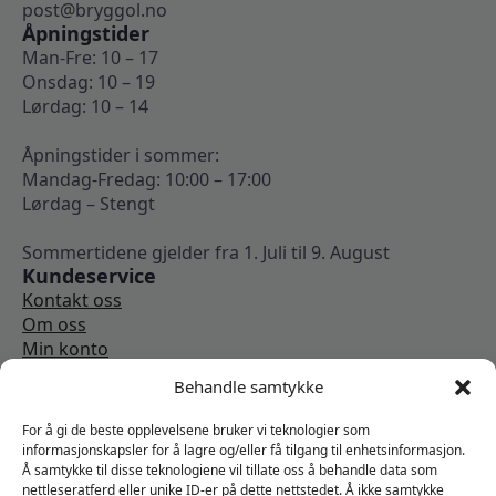
post@bryggol.no
Åpningstider
Man-Fre: 10 – 17
Onsdag: 10 – 19
Lørdag: 10 – 14
Åpningstider i sommer:
Mandag-Fredag: 10:00 – 17:00
Lørdag – Stengt
Sommertidene gjelder fra 1. Juli til 9. August
Kundeservice
Kontakt oss
Om oss
Min konto
Kjøpsbetingelser
Behandle samtykke
Angrerettskjema
Vi er sosiale
For å gi de beste opplevelsene bruker vi teknologier som
informasjonskapsler for å lagre og/eller få tilgang til enhetsinformasjon.
Å samtykke til disse teknologiene vil tillate oss å behandle data som
nettleseratferd eller unike ID-er på dette nettstedet. Å ikke samtykke