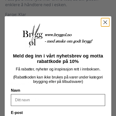
enklere å håndtere ned i esken.
Farge: Klar
Størrelse: 245x330mm
8 på lager
Bag
In
Legg I Handlekurv
Box
-
3
Meld deg inn i vårt nyhetsbrev og motta
liter
Produktnummer:
102515
rabattkode på 10%
pose
Kategorier:
Fresh Wort og Ekstraktsett
,
Utstyr
,
Vin
antall
Få rabatter, nyheter og inspirasjon rett i innboksen.
(Rabattkoden kan ikke brukes på varer under kategori
brygging eller på tilbudsvarer)
Tilleggsinformasjon
Omtaler (0)
Navn
Tilleggsinformasjon
Vekt
1,000 kg
E-post