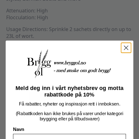
Attenuation: High
Flocculation: High
Usage Directions: Sprinkle 2 sachets directly on up to
23L of wort.
For best results, ferment at 10-15 C.
Storage Recommendations: Store in the fridge
Denne sammenliknes ofte med WLP885
20+
Meld deg inn i vårt nyhetsbrev og motta
Bavarian
rabattkode på 10%
Lager
Legg I Handlekurv
M76
10g
Få rabatter, nyheter og inspirasjon rett i innboksen.
antall
Produktnummer:
130M76
(Rabattkoden kan ikke brukes på varer under kategori
Kategorier:
Mangrove Jack`s
,
Råvarer
,
Tørr gjær
brygging eller på tilbudsvarer)
Navn