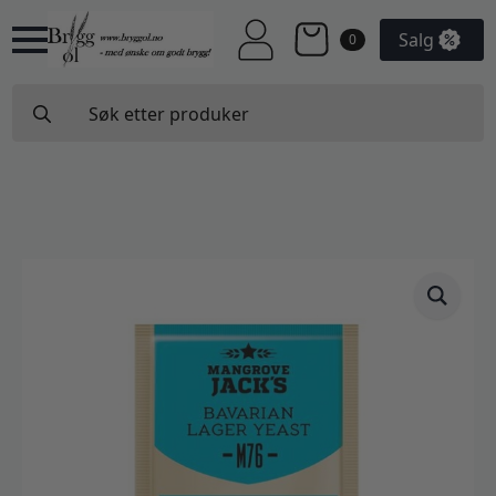
Salg
0
Search
for: