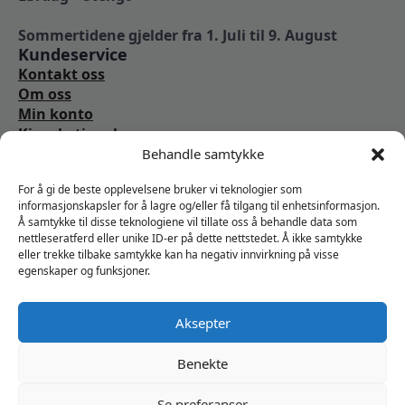
Sommertidene gjelder fra 1. Juli til 9. August
Kundeservice
Kontakt oss
Om oss
Min konto
Kjøpsbetingelser
Angrerettskjema
Behandle samtykke
Vi er sosiale
For å gi de beste opplevelsene bruker vi teknologier som
informasjonskapsler for å lagre og/eller få tilgang til enhetsinformasjon.
Å samtykke til disse teknologiene vil tillate oss å behandle data som
nettleseratferd eller unike ID-er på dette nettstedet. Å ikke samtykke
eller trekke tilbake samtykke kan ha negativ innvirkning på visse
egenskaper og funksjoner.
Aksepter
Benekte
Se preferanser