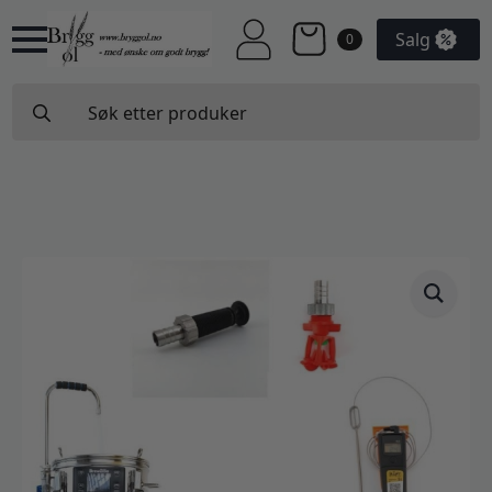
Salg
0
Search
for: