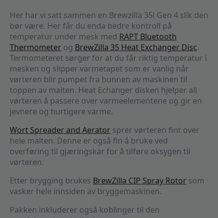
Her har vi satt sammen en Brewzilla 35l Gen 4 slik den
bør være. Her får du enda bedre kontroll på
temperatur under mesk med
RAPT Bluetooth
Thermometer
og
BrewZilla 35 Heat Exchanger Disc
.
Termometeret sørger for at du får riktig temperatur i
mesken og slipper varmetapet som er vanlig når
vørteren blir pumpet fra bunnen av maskinen til
toppen av malten. Heat Echanger disken hjelper all
vørteren å passere over varmeelementene og gir en
jevnere og hurtigere varme.
Wort Spreader and Aerator
sprer vørteren fint over
hele malten. Denne er også fin å bruke ved
overføring til gjæringskar for å tilføre oksygen til
vørteren.
Etter brygging brukes
BrewZilla CIP Spray Rotor
som
vasker hele innsiden av bryggemaskinen.
Pakken inkluderer også koblinger til den