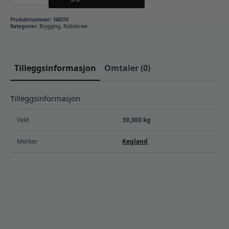
4
-
Full
Produktnummer:
160210
pakke
Kategorier:
Brygging
,
Robobrew
antall
Tilleggsinformasjon
Omtaler (0)
Tilleggsinformasjon
Vekt
39,300 kg
Merker
Kegland