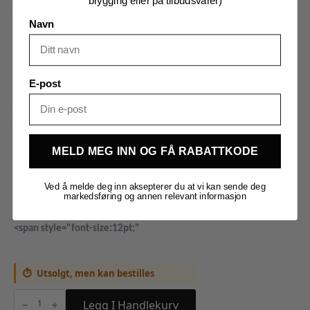
brygging eller på tilbudsvarer)
Konkav bunn
Navn
Generasjon 4 kommer med et nytt design der bunnen er konkav,
med uttaket til pumpe og kran i midten. Dette gjør at man får ut
hver eneste dråpe uten å måtte tilte apparatet til siden. Det gjør
også apparatet bedre egnet for CIP rengjøring!
E-post
Falskbunn for filtrering mot pumpe
BrewZilla apparater leveres med silbunn som benyttes til
filtrering mot pumpe og uttak. Dette stopper 95% av
MELD MEG INN OG FÅ RABATTKODE
humlematerie, maltrester, proteinrester og lignende fra å bli sugd
inn i pumpen, slik at faren for tett pumpe reduseres betraktelig
sammenligned med lignende apparater der dette ikke er
Ved å melde deg inn aksepterer du at vi kan sende deg
markedsføring og annen relevant informasjon
inkludert.
<span style="font-size:12pt;"
Utsolgt, men kan bestilles
Brewzilla
35l
Legg I Handlekurv
Gen