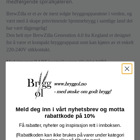
medfølgende spiralkjøleren.
BrewZilla er et av de mest solgte bryggeapparatene i verden, og
vært med å skape prisvinnende hjemmebrygg i samtlige land det
har vært tilgjengelig!
Den helt nye BrewZilla Generation 4.0 fra Kegland er designet
for å være et kompakt bryggeapparat som kan kjøres av et enkelt
220-240V stikkontakt.
Med integrert RAPT kontrollsystem tilkoblet WIFI
har man mulighet til å sette opp profiler, utsette oppvarming,
fjernstyring og mye mer. Dette apparatet er ideelt for alle som
ønsker å ta steget inn i all grain brygging, samtidig som de
ønsker full kontroll over batchen fra start til slutt.
RAPT appen kan lastes ned her:
Meld deg inn i vårt nyhetsbrev og motta
Android:
https://play.google.com/store/apps/details?id=io.rapt
rabattkode på 10%
iOS:
https://apps.apple.com/th/app/rapt/id1573192994
Få rabatter, nyheter og inspirasjon rett i innboksen.
Egenskaper for BrewZilla 4.0:
(Rabattkoden kan ikke brukes på varer under kategori