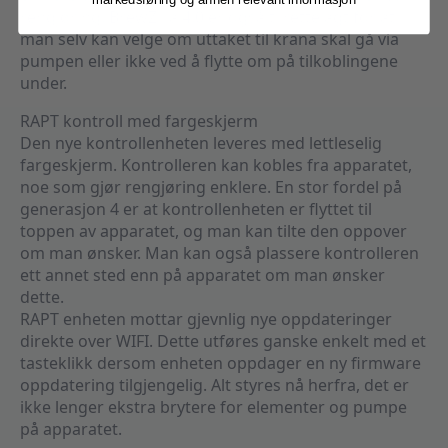
markedsføring og annen relevant informasjon
rengjøring. BrewZilla 4.0 er også tilrettelagt for at
man selv kan velge om uttaket til krana skal gå via
pumpen eller ikke ved å flytte om på tilkoblingene
under.
RAPT kontroll med fargeskjerm
Den nye kontrollenheten leveres med lettleselig
fargeskjerm. Kontrolleren kan kobles fra apparatet,
noe som gjør rengjøring enklere. En stor fordel på
generasjon 4 er at kontrollenheten er flyttet til
toppen av apparatet, og man kan tilte den oppover
om man ønsker. Man kan også plassere kontrolleren
ett annet sted enn på apparatet om man ønsker
dette.
RAPT enheten mottar gjevnlig nye oppdateringer
direkte over WIFI. Dette utføres ganske enkelt med et
tasteklikk dersom enheten oppdager en ny firmware
oppdatering tilgjengelig. Alt styres nå herfra, det er
ikke lenger ekstra brytere for elementer og pumpe
på apparatet.