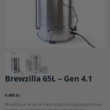
Brewzilla 65L – Gen 4.1
9.490
kr
BrewZilla er et av de mest solgte bryggeapparatene i
verden, og vært med å skape prisvinnende