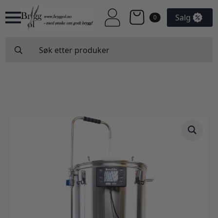
Salg
0
Search
for: