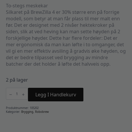
To-stegs meskekar
Silkaret på BrewZilla 4 er 30% større enn på forrige
modell, som betyr at man får plass til mer malt enn
før. Det er designet med 2 nivåer hektekroker på
siden, slik at ved heving kan man sette høyden på 2
forskjellige høyder. Dette har flere fordeler: Det er
mer ergonomisk da man kan løfte i to omganger, det
vil gi en mer effektiv avsiling å gradvis øke høyden, og
det er bedre tilpasset ved brygging av mindre
batcher der det holder å løfte det halvveis opp.
2 på lager
Brewzilla
65L
Legg I Handlekurv
-
Gen
4.1
antall
Produktnummer:
105202
Kategorier:
Brygging
,
Robobrew