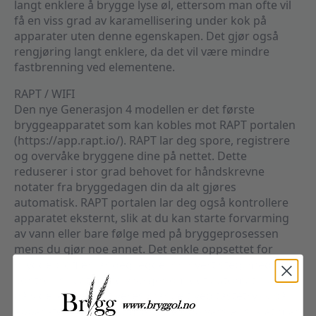
langt enklere å brygge lyse øl, ettersom man ofte vil
få en viss grad av karamellisering under kok på
apparater uten denne egenskapen. Det gjør også
rengjøring langt enklere, da det vil være mindre
fastbrenning ved elementene.
RAPT / WIFI
Den nye Generasjon 4 modellen er det første
bryggeapparatet som kan kobles mot RAPT portalen
(https://app.rapt.io/). RAPT lar deg spore, registrere
og overvåke bryggene dine på nettet. Dette
reduserer i stor grad behovet for håndskrevne
notater fra bryggedagen din da alt gjøres
automatisk. RAPT portalen lar deg også kontrollere
apparatet eksternt, slik at du kan starte forvarming
av vann eller bare følge med på bryggeprosessen
mens du gjør noe annet. Det enkle oppsettet for
bryggeprofiler lar deg legge inn hvert steg, med full
kontroll slik at du selv velger om det automatisk skal
gå videre, eller aktiveres manuelt ved tastetrykk på
apparatet. Man kan også sette opp varsler slik at man