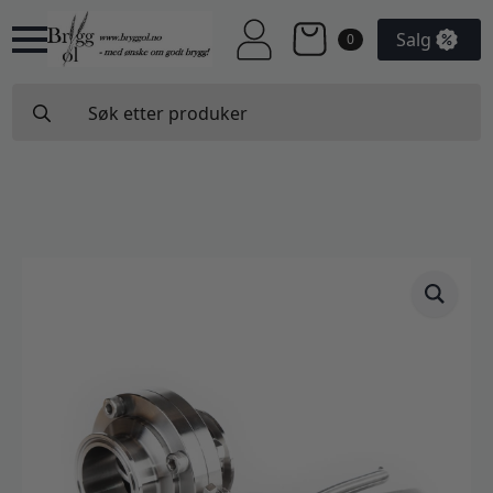
Salg
0
Search
for: