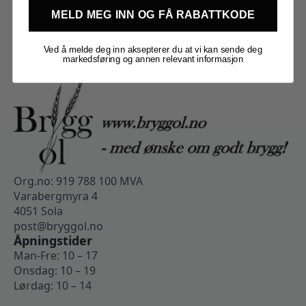
MELD MEG INN OG FÅ RABATTKODE
Ved å melde deg inn aksepterer du at vi kan sende deg
markedsføring og annen relevant informasjon
Org.no: 919 788 100 MVA
Varabergmyra 4
4051 Sola
post@bryggol.no
Åpningstider
Man-Fre: 10 – 17
Onsdag: 10 – 19
Lørdag: 10 – 14