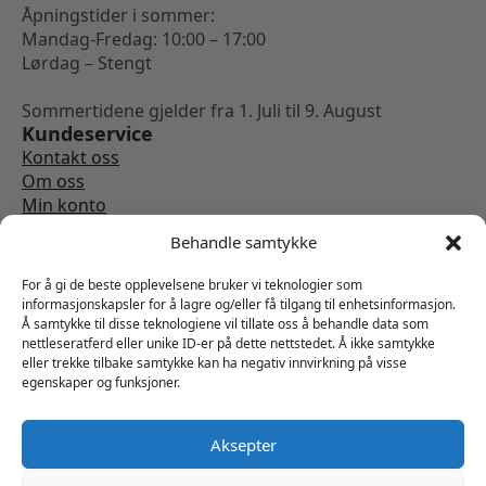
Åpningstider i sommer:
Mandag-Fredag: 10:00 – 17:00
Lørdag – Stengt
Sommertidene gjelder fra 1. Juli til 9. August
Kundeservice
Kontakt oss
Om oss
Min konto
Kjøpsbetingelser
Behandle samtykke
Angrerettskjema
Vi er sosiale
For å gi de beste opplevelsene bruker vi teknologier som
informasjonskapsler for å lagre og/eller få tilgang til enhetsinformasjon.
Å samtykke til disse teknologiene vil tillate oss å behandle data som
nettleseratferd eller unike ID-er på dette nettstedet. Å ikke samtykke
eller trekke tilbake samtykke kan ha negativ innvirkning på visse
egenskaper og funksjoner.
Aksepter