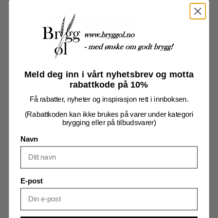
1 på lager
Butterfly-
ventil,
Legg I Handlekurv
TC
2"
antall
Produktnummer:
7712604
Kategorier:
Brewtools tilbehør
,
Brygging
,
Koblinger
Meld deg inn i vårt nyhetsbrev og motta
rabattkode på 10%
Tilleggsinformasjon
Omtaler (0)
Få rabatter, nyheter og inspirasjon rett i innboksen.
(Rabattkoden kan ikke brukes på varer under kategori
brygging eller på tilbudsvarer)
Tilleggsinformasjon
Navn
Vekt
4,000 kg
Merker
Brewtools
E-post