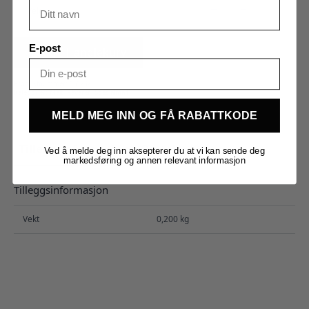
8)
antall
E-post
Legg I Handlekurv
Produktnummer:
161232
Kategorier:
Malt
,
Råvarer
,
Spesialmalt
MELD MEG INN OG FÅ RABATTKODE
Tilleggsinformasjon
Omtaler (0)
Ved å melde deg inn aksepterer du at vi kan sende deg
markedsføring og annen relevant informasjon
Tilleggsinformasjon
Vekt
0,200 kg