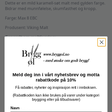
Dette er en mild karamell-søt malt med gylden farge.
Bidrar med munnfølelse, skumfasthet og kropp.
Farge: Max 8 EBC
Produsent: Viking Malt
Generelt om maltlagring:
Hele maltkorn kan fint lagres i ett år eller lengre, så
kjøp av store kvanta går helt fint. Det man må unngå
er overdreven varme og fuktighet. Varme kan
ødelegge kornene, og fuktighet kan skape mugg,
tiltrekke seg insekter eller surne. Hel malt må lagres
tørt, kjølig og holdes unna sollys. Det kan lagres i
Meld deg inn i vårt nyhetsbrev og motta
kjøleskap om du har plass, men med hele korn så er
rabattkode på 10%
det ikke nødvendig.
Få rabatter, nyheter og inspirasjon rett i innboksen.
(Rabattkoden kan ikke brukes på varer under kategori
20+
brygging eller på tilbudsvarer)
CaraBody
Velg behandling
*
Navn
(EBC