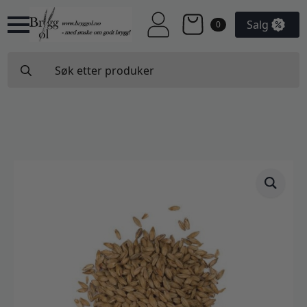
Salg
0
Search
for: