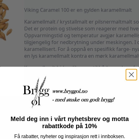
Viking Caramel 100 er en gylden karamellmalt
Karamellmalt / krystallmalt er pilsnermaltmalt so
Det er protein og stivelse som reagerer med hver
Oppvarmingstid og temperatur avgjør karamellise
tilgjengelig for nedbrytning under meskingen. I d
karamellisert. For å oppnå en spesifikk farge- ny
en lys karamellmalt kontra en mørk karamellmalt
Karamellmalt bidrar like mye til både smak og fa
brukes når man ønsker at maltens smak og duft 
man ønsker å fremheve smakene i basismalten. D
kan brukes i større grad enn den mørke, før sma
Farge: 90-110 EBC
Produsent: Viking Malt
Link til produsentens nettside.
Meld deg inn i vårt nyhetsbrev og motta
rabattkode på 10%
20+
Få rabatter, nyheter og inspirasjon rett i innboksen.