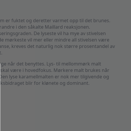
m er fuktet og deretter varmet opp til det brunes.
andre i den såkalte Maillard reaksjonen.
ringsgraden. De lyseste vil ha mye av stivelsen
e mørkeste vil mer eller mindre all stivelsen være
anse, kreves det naturlig nok større prosentandel av
.
rge når det benyttes. Lys- til mellommørk malt
skal være i hovedfokus. Mørkere malt brukes når
en lyse karamellmalten er nok mer tilgivende og
ksbidraget blir for klønete og dominant.