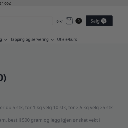
ler co2
Salg
0
0
kr
g
Tapping og servering
Utleie/kurs
0)
du 5 stk, for 1 kg velg 10 stk, for 2,5 kg velg 25 stk
am, bestill 500 gram og legg igjen ønsket vekt i