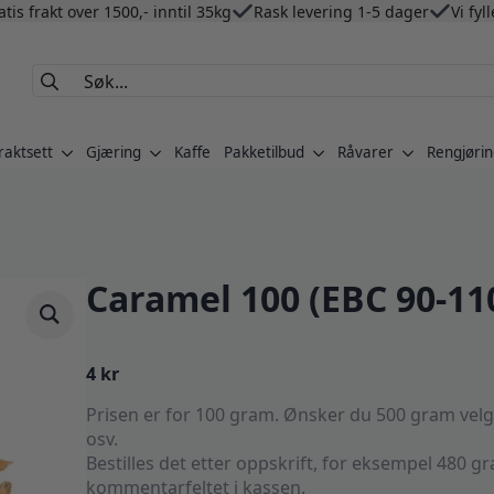
atis frakt over 1500,- inntil 35kg
Rask levering 1-5 dager
Vi fyl
Search
for:
raktsett
Gjæring
Kaffe
Pakketilbud
Råvarer
Rengjørin
Caramel 100 (EBC 90-11
4
kr
Prisen er for 100 gram. Ønsker du 500 gram velger 
osv.
Bestilles det etter oppskrift, for eksempel 480 gr
kommentarfeltet i kassen.