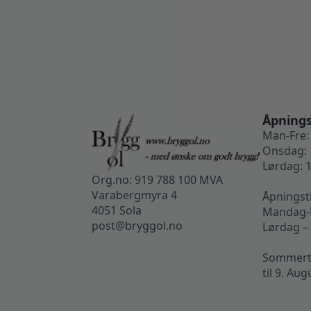
Åpnings
Man-Fre: 
Onsdag: 
Lørdag: 1
Org.no: 919 788 100 MVA
Varabergmyra 4
Åpningst
4051 Sola
Mandag-F
post@bryggol.no
Lørdag –
Sommertid
til 9. Aug