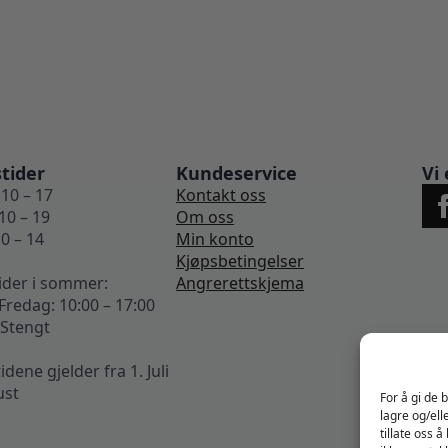
tider
Kundeservice
Vi 
10 – 17
Kontakt oss
10 – 19
Om oss
0 – 14
Min konto
Kjøpsbetingelser
ider i sommer:
Angrerettskjema
redag: 10:00 – 17:00
 Stengt
ene gjelder fra 1. Juli
ust
For å gi de 
lagre og/ell
tillate oss 