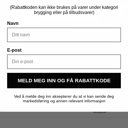
Caramel
(Rabattkoden kan ikke brukes på varer under kategori
Velg behandling
*
100
brygging eller på tilbudsvarer)
(EBC
90-
110)
antall
Navn
Legg I Handlekurv
Produktnummer:
311002
Kategorier:
Malt
,
Råvarer
,
Spesialmalt
E-post
MELD MEG INN OG FÅ RABATTKODE
Ved å melde deg inn aksepterer du at vi kan sende deg
0,200 kg
markedsføring og annen relevant informasjon
Kegland