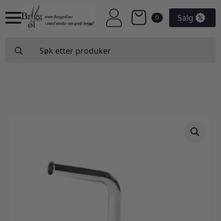
Salg
0
Search
for: