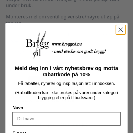
under bruk.
Monteres mellom ventil og venstre/høyre utløp på
tanken.
Dra røret ut av huset sakte for å unngå skader på o-
ringer.
Vi anbefaler å smøre o-ringer med Haynes silikonfett.
1 på lager
Meld deg inn i vårt nyhetsbrev og motta
rabattkode på 10%
Dip
tube,
Legg I Handlekurv
Få rabatter, nyheter og inspirasjon rett i innboksen.
Justerbar,
TC34mm
antall
(Rabattkoden kan ikke brukes på varer under kategori
Produktnummer:
7712273
brygging eller på tilbudsvarer)
Kategorier:
Brewtools tilbehør
,
Brygging
,
Koblinger
Navn
Tilleggsinformasjon
Omtaler (0)