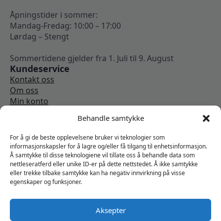
Åpningstider i sommer:
Mandag-Fredag: 10:00 – 17:00
Lørdag – Stengt
Sommertidene gjelder fra 1. Juli til 9. August
Kundeservice
Kontakt oss
Om oss
Min konto
Kjøpsbetingelser
Behandle samtykke
Angrerettskjema
Vi er sosiale
For å gi de beste opplevelsene bruker vi teknologier som
informasjonskapsler for å lagre og/eller få tilgang til enhetsinformasjon.
Å samtykke til disse teknologiene vil tillate oss å behandle data som
nettleseratferd eller unike ID-er på dette nettstedet. Å ikke samtykke
eller trekke tilbake samtykke kan ha negativ innvirkning på visse
egenskaper og funksjoner.
Aksepter