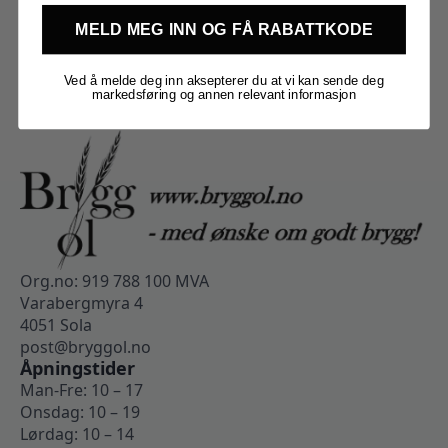
MELD MEG INN OG FÅ RABATTKODE
Ved å melde deg inn aksepterer du at vi kan sende deg
markedsføring og annen relevant informasjon
Org.no: 919 788 100 MVA
Varabergmyra 4
4051 Sola
post@bryggol.no
Åpningstider
Man-Fre: 10 – 17
Onsdag: 10 – 19
Lørdag: 10 – 14