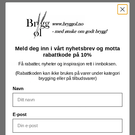
20+
Flaskeskyller
til
Legg I Handlekurv
flasketre,
liten
antall
Produktnummer:
00510
Kategorier:
Rengjøring
,
Utstyr
Meld deg inn i vårt nyhetsbrev og motta
rabattkode på 10%
Tilleggsinformasjon
Omtaler (0)
Få rabatter, nyheter og inspirasjon rett i innboksen.
(Rabattkoden kan ikke brukes på varer under kategori
brygging eller på tilbudsvarer)
Tilleggsinformasjon
Navn
Vekt
2,501 kg
Merker
Kegland
E-post