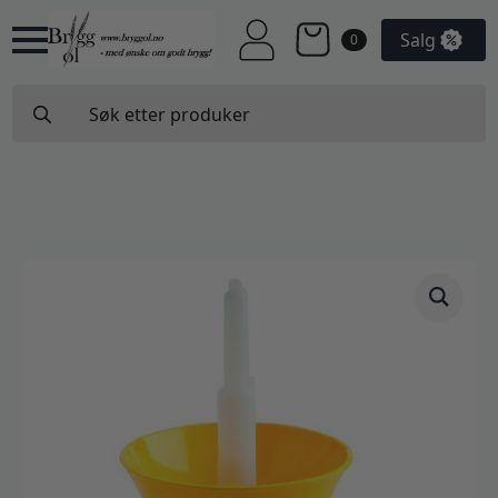
Salg
0
Search
for: