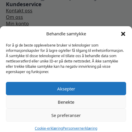
Kundeservice
Kontakt oss
Om oss
Min konto
Kjøpsbetingelser
Behandle samtykke
Angrerettskjema
Vi er sosiale
For å gi de beste opplevelsene bruker vi teknologier som
informasjonskapsler for å lagre og/eller få tilgang til enhetsinformasjon.
Å samtykke til disse teknologiene vil tillate oss å behandle data som
nettleseratferd eller unike ID-er på dette nettstedet. Å ikke samtykke
eller trekke tilbake samtykke kan ha negativ innvirkning på visse
egenskaper og funksjoner.
Aksepter
Benekte
Se preferanser
Cookie-erklæring
Personvernerklæring