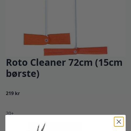
Roto Cleaner 72cm (15cm
børste)
219
kr
20+
Roto
Cleaner
Legg I Handlekurv
72cm