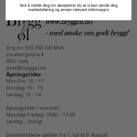
Ved å melde deg inn aksepterer du at vi kan sende deg
markedsføring og annen relevant informasjon
Org.no: 919 788 100 MVA
Varabergmyra 4
4051 Sola
post@bryggol.no
Åpningstider
Man-Fre: 10 – 17
Onsdag: 10 – 19
Lørdag: 10 – 14
Åpningstider i sommer:
Mandag-Fredag: 10:00 – 17:00
Lørdag – Stengt
Sommertidene gjelder fra 1. Juli til 9. August