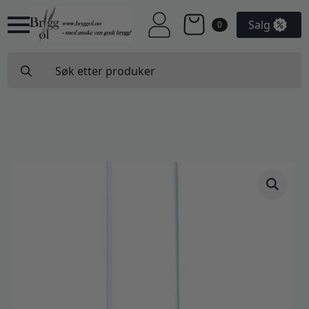
Salg
0
Search
for: