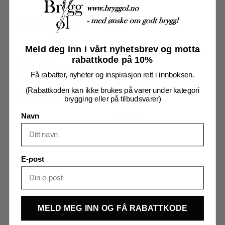
(15cm
børste)
antall
Produktnummer:
16211
Kategorier:
Rengjøring
,
Utstyr
Meld deg inn i vårt nyhetsbrev og motta
rabattkode på 10%
Tilleggsinformasjon
Omtaler (0)
Få rabatter, nyheter og inspirasjon rett i innboksen.
(Rabattkoden kan ikke brukes på varer under kategori
Tilleggsinformasjon
brygging eller på tilbudsvarer)
Vekt
5,000 kg
Navn
E-post
MELD MEG INN OG FÅ RABATTKODE