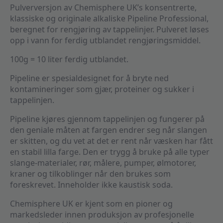
Pulverversjon av Chemisphere UK’s konsentrerte,
klassiske og originale alkaliske Pipeline Professional,
beregnet for rengjøring av tappelinjer. Pulveret løses
opp i vann for ferdig utblandet rengjøringsmiddel.
100g = 10 liter ferdig utblandet.
Pipeline er spesialdesignet for å bryte ned
kontamineringer som gjær, proteiner og sukker i
tappelinjen.
Pipeline kjøres gjennom tappelinjen og fungerer på
den geniale måten at fargen endrer seg når slangen
er skitten, og du vet at det er rent når væsken har fått
en stabil lilla farge. Den er trygg å bruke på alle typer
slange-materialer, rør, målere, pumper, ølmotorer,
kraner og tilkoblinger når den brukes som
foreskrevet. Inneholder ikke kaustisk soda.
Chemisphere UK er kjent som en pioner og
markedsleder innen produksjon av profesjonelle