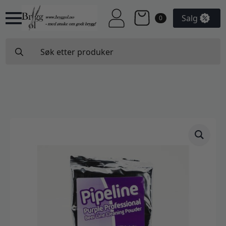
Salg
0
Search
for: