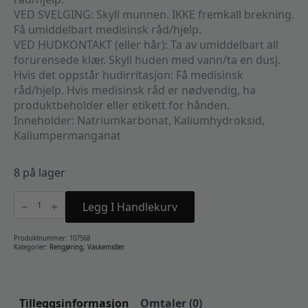
VED SVELGING: Skyll munnen. IKKE fremkall brekning.
Få umiddelbart medisinsk råd/hjelp.
VED HUDKONTAKT (eller hår): Ta av umiddelbart all
forurensede klær. Skyll huden med vann/ta en dusj.
Hvis det oppstår hudirritasjon: Få medisinsk
råd/hjelp. Hvis medisinsk råd er nødvendig, ha
produktbeholder eller etikett for hånden.
Inneholder: Natriumkarbonat, Kaliumhydroksid,
Kaliumpermanganat
8 på lager
Pipeline
Purple
Legg I Handlekurv
Professional
100g
antall
Produktnummer:
107568
Kategorier:
Rengjøring
,
Vaskemidler
Tilleggsinformasjon
Omtaler (0)