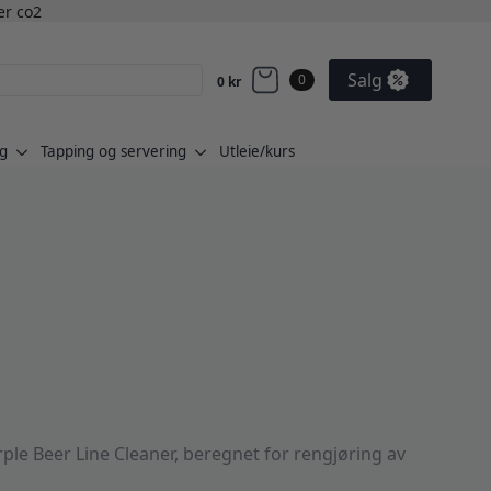
ler co2
Salg
0
0
kr
g
Tapping og servering
Utleie/kurs
ple Beer Line Cleaner, beregnet for rengjøring av