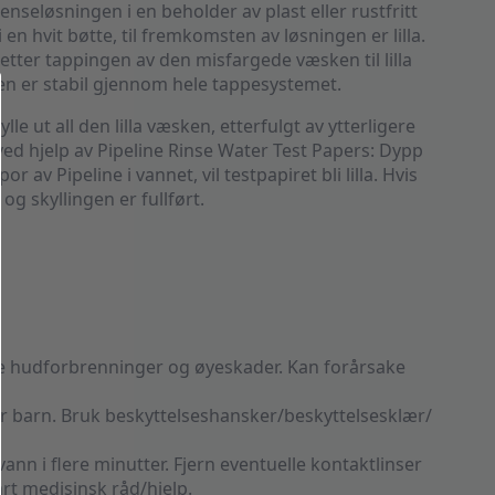
enseløsningen i en beholder av plast eller rustfritt
n hvit bøtte, til fremkomsten av løsningen er lilla.
eretter tappingen av den misfargede væsken til lilla
rgen er stabil gjennom hele tappesystemet.
le ut all den lilla væsken, etterfulgt av ytterligere
 ved hjelp av Pipeline Rinse Water Test Papers: Dypp
 av Pipeline i vannet, vil testpapiret bli lilla. Hvis
og skyllingen er fullført.
ige hudforbrenninger og øyeskader. Kan forårsake
 barn. Bruk beskyttelseshansker/beskyttelsesklær/
n i flere minutter. Fjern eventuelle kontaktlinser
art medisinsk råd/hjelp.