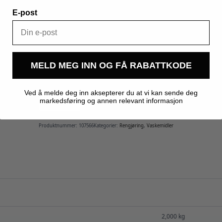
VED SVELGING: Skyll munnen. IKKE fremkall brekn
E-post
VED HUDKONTAKT (eller hår): Ta av umiddelbart a
dusj. Hvis det oppstår hudirritasjon: Få medisins
produktbeholder eller etikett for hånden.
Inneholder: Natriumkarbonat, Kaliumhydroksid,
MELD MEG INN OG FÅ RABATTKODE
10 på lager
Ved å melde deg inn aksepterer du at vi kan sende deg
Pipeline
Original
markedsføring og annen relevant informasjon
Legg I Handlekurv
1
liter
antall
Produktnummer:
107566
Kategorier:
Rengjøring
,
Vaskemidler
2,000 kg