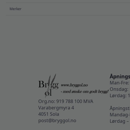
Merker
Åpnings
Man-Fre: 
Onsdag: 
Lørdag: 1
Org.no: 919 788 100 MVA
Varabergmyra 4
Åpningst
4051 Sola
Mandag-F
post@bryggol.no
Lørdag –