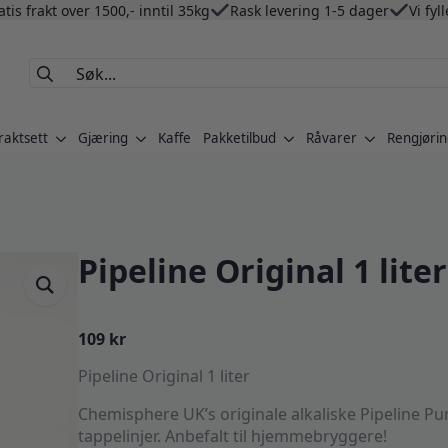
atis frakt over 1500,- inntil 35kg
Rask levering 1-5 dager
Vi fyl
Search
for:
raktsett
Gjæring
Kaffe
Pakketilbud
Råvarer
Rengjørin
Pipeline Original 1 liter
109
kr
Pipeline Original 1 liter
Chemisphere UK’s originale alkaliske Pipeline Pur
tappelinjer. Anbefalt til hjemmebryggere!