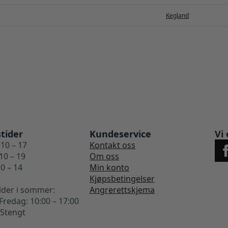
Kegland
tider
Kundeservice
Vi 
10 – 17
Kontakt oss
10 – 19
Om oss
0 – 14
Min konto
Kjøpsbetingelser
ider i sommer:
Angrerettskjema
redag: 10:00 – 17:00
 Stengt