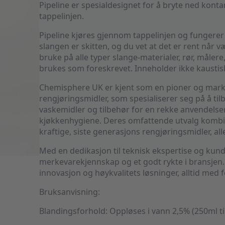
Pipeline er spesialdesignet for å bryte ned kont
tappelinjen.
Pipeline kjøres gjennom tappelinjen og fungerer
slangen er skitten, og du vet at det er rent når væ
bruke på alle typer slange-materialer, rør, måler
brukes som foreskrevet. Inneholder ikke kaustis
Chemisphere UK er kjent som en pioner og mark
rengjøringsmidler, som spesialiserer seg på å t
vaskemidler og tilbehør for en rekke anvendelser
kjøkkenhygiene. Deres omfattende utvalg kombin
kraftige, siste generasjons rengjøringsmidler, a
Med en dedikasjon til teknisk ekspertise og kun
merkevarekjennskap og et godt rykte i bransjen. 
innovasjon og høykvalitets løsninger, alltid med 
Bruksanvisning:
Blandingsforhold: Oppløses i vann 2,5% (250ml til