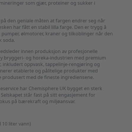
amineringer som gjær, proteiner og sukker i
 på den geniale måten at fargen endrer seg når
sken har fått en stabil lilla farge. Den er trygg å
e, pumper, ølmotorer, kraner og tilkoblinger når den
k soda.
edsleder innen produksjon av profesjonelle
ilby bryggeri- og horeka-industrien med premium
, inkludert oppvask, tappelinje-rengjøring og
erer etablerte og pålitelige produkter med
lle produsert med de fineste ingrediensene.
deservice har Chemisphere UK bygget en sterk
Selskapet står fast på sitt engasjement for
fokus på bærekraft og miljøansvar.
 10 liter vann)