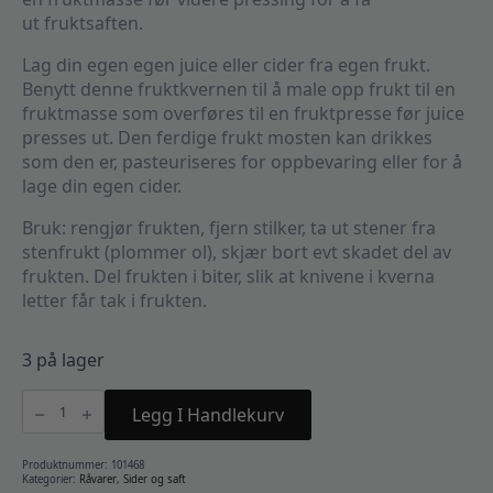
ut fruktsaften.
Lag din egen egen juice eller cider fra egen frukt.
Benytt denne fruktkvernen til å male opp frukt til en
fruktmasse som overføres til en fruktpresse før juice
presses ut. Den ferdige frukt mosten kan drikkes
som den er, pasteuriseres for oppbevaring eller for å
lage din egen cider.
Bruk: rengjør frukten, fjern stilker, ta ut stener fra
stenfrukt (plommer ol), skjær bort evt skadet del av
frukten. Del frukten i biter, slik at knivene i kverna
letter får tak i frukten.
3 på lager
Fruktkvern
7
Legg I Handlekurv
liter
antall
Produktnummer:
101468
Kategorier:
Råvarer
,
Sider og saft