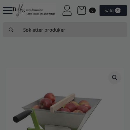
Salg
0
Search
for: