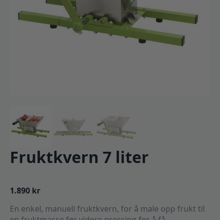
Fruktkvern 7 liter
1.890
kr
En enkel, manuell fruktkvern, for å male opp frukt til
en fruktmasse før videre pressing for å få