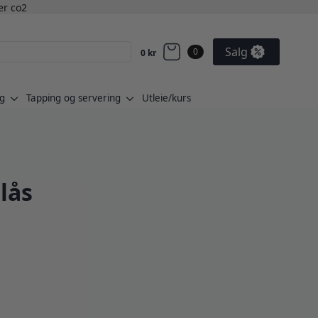
ler co2
Salg
0
0
kr
g
Tapping og servering
Utleie/kurs
lås