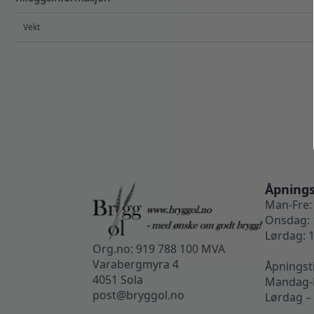
Vekt
Åpnings
Man-Fre: 
Onsdag: 
Lørdag: 1
Org.no: 919 788 100 MVA
Varabergmyra 4
Åpningst
4051 Sola
Mandag-F
post@bryggol.no
Lørdag –