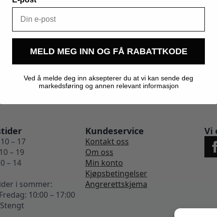
0,250 kg
MELD MEG INN OG FÅ RABATTKODE
Ved å melde deg inn aksepterer du at vi kan sende deg
markedsføring og annen relevant informasjon
tider
Kundeservice
Vi 
10 – 17
Kontakt oss
10 – 19
Om oss
0 – 14
Min konto
Kjøpsbetingelser
ider i sommer:
Angrerettskjema
redag: 10:00 – 17:00
 Stengt