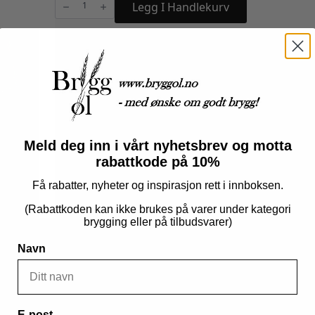
til
Legg I Handlekurv
gjærlås
antall
Produktnummer:
14555
Kategorier:
Gjæring
,
Gjæringsutstyr
Meld deg inn i vårt nyhetsbrev og motta
rabattkode på 10%
Få rabatter, nyheter og inspirasjon rett i innboksen.
(Rabattkoden kan ikke brukes på varer under kategori
brygging eller på tilbudsvarer)
Navn
E-post