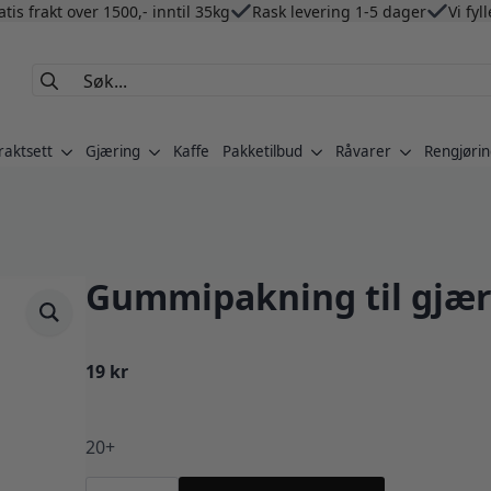
atis frakt over 1500,- inntil 35kg
Rask levering 1-5 dager
Vi fyl
Search
for:
raktsett
Gjæring
Kaffe
Pakketilbud
Råvarer
Rengjørin
Gummipakning til gjær
19
kr
20+
Gummipakning