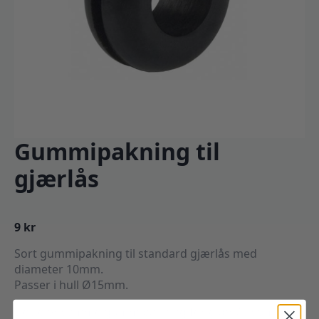
Gummipakning til
gjærlås
9
kr
Sort gummipakning til standard gjærlås med
diameter 10mm.
Passer i hull Ø15mm.
Dette er samme gummipakning for gjærlås som