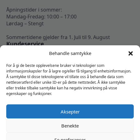
Åpningstider i sommer:
Mandag-Fredag: 10:00 – 17:00
Lørdag – Stengt
Sommertidene gjelder fra 1. Juli til 9. August
Kundeservice
Kontakt oss
Behandle samtykke
Om oss
Min konto
For å gi de beste opplevelsene bruker vi teknologier som
Kjøpsbetingelser
informasjonskapsler for å lagre og/eller få tilgang til enhetsinformasjon.
Å samtykke til disse teknologiene vil tillate oss å behandle data som
Angrerettskjema
nettleseratferd eller unike ID-er på dette nettstedet. Å ikke samtykke
Vi er sosiale
eller trekke tilbake samtykke kan ha negativ innvirkning på visse
egenskaper og funksjoner.
Aksepter
Benekte
Se preferanser