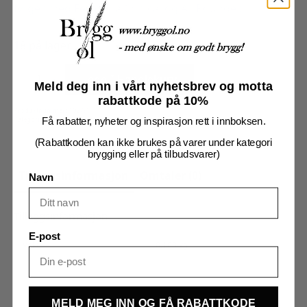
følger med FermZilla Conical og All Rounder.
18 på lager
Gummipakning
til
Legg I Handlekurv
gjærlås
Meld deg inn i vårt nyhetsbrev og motta
antall
rabattkode på 10%
Produktnummer:
102791
Kategorier:
Gjæring
,
Gjæringsutstyr
Få rabatter, nyheter og inspirasjon rett i innboksen.
(Rabattkoden kan ikke brukes på varer under kategori
brygging eller på tilbudsvarer)
Tilleggsinformasjon
Omtaler (0)
Navn
Tilleggsinformasjon
E-post
Vekt
0,100 kg
MELD MEG INN OG FÅ RABATTKODE