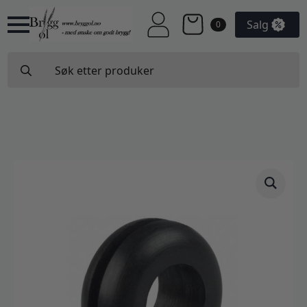
Salg
0
Search
for: