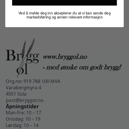
Ved å melde deg inn aksepterer du at vi kan sende deg
markedsføring og annen relevant informasjon
Org.no: 919 788 100 MVA
Varabergmyra 4
4051 Sola
post@bryggol.no
Åpningstider
Man-Fre: 10 – 17
Onsdag: 10 – 19
Lørdag: 10 – 14