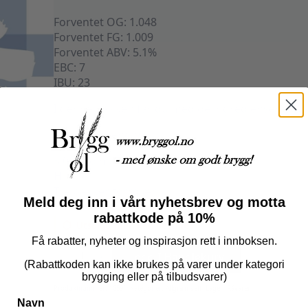
Forventet OG: 1.048
Forventet FG: 1.009
Forventet ABV: 5.1%
EBC: 7
IBU: 23
I denne pakken får du med de ingrediensene du tr
Pakken inneholder:
5,05 kilo malt
Humle
Tre pakker tørrgjær
Meld deg inn i vårt nyhetsbrev og motta
rabattkode på 10%
Utsolgt, men kan bestilles
Få rabatter, nyheter og inspirasjon rett i innboksen.
Helles,
Allgrain
Legg I Handlekurv
25
(Rabattkoden kan ikke brukes på varer under kategori
liter
brygging eller på tilbudsvarer)
antall
Produktnummer:
105914
Kategorier:
Allgrain sett
,
Lager
,
Råvarer
Navn