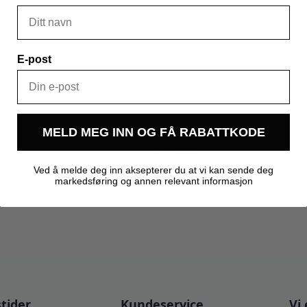
E-post
8,000 kg
MELD MEG INN OG FÅ RABATTKODE
Brygg Øl AS
Ved å melde deg inn aksepterer du at vi kan sende deg
markedsføring og annen relevant informasjon
tider
Kundeservice
Vi 