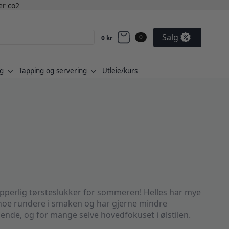
ler co2
Salg
0
0
kr
g
Tapping og servering
Utleie/kurs
 ypperlig tørsteslukker for sommeren! Helles har mye
er noe rundere i smaken og har gjerne mindre
nde, og for mange selve hovedfokuset i ølstilen.