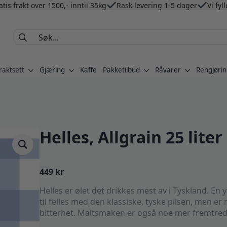
atis frakt over 1500,- inntil 35kg
Rask levering 1-5 dager
Vi fyl
Search
for:
raktsett
Gjæring
Kaffe
Pakketilbud
Råvarer
Rengjørin
Helles, Allgrain 25 liter
449
kr
Helles er ølet det drikkes mest av i Tyskland. En
til felles med den klassiske, tyske pilsen, men 
bitterhet. Maltsmaken er også noe mer fremtrede