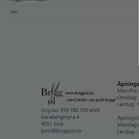
Vekt
Åpnings
Man-Fre: 
Onsdag: 
Lørdag: 1
Org.no: 919 788 100 MVA
Varabergmyra 4
Åpningst
4051 Sola
Mandag-F
post@bryggol.no
Lørdag –