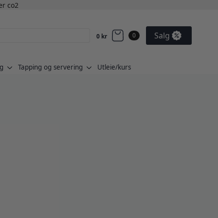
ler co2
Salg
0
0
kr
g
Tapping og servering
Utleie/kurs