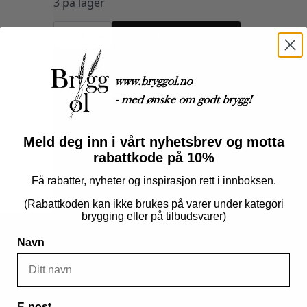
3 på lager
Kabel,
LP12-
Legg I Handlekurv
5-
pin,
3m
antall
Produktnummer:
7713278
Kategorier:
Brewtools tilbehør
,
Brygging
,
Tilbehør Gjæri
Meld deg inn i vårt nyhetsbrev og motta
rabattkode på 10%
Få rabatter, nyheter og inspirasjon rett i innboksen.
(Rabattkoden kan ikke brukes på varer under kategori
brygging eller på tilbudsvarer)
Navn
E-post