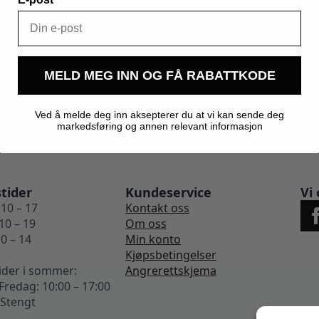
0,600 kg
MELD MEG INN OG FÅ RABATTKODE
Ved å melde deg inn aksepterer du at vi kan sende deg
markedsføring og annen relevant informasjon
tider
Kundeservice
Vi 
10 – 17
Kontakt oss
10 – 19
Om oss
0 – 14
Min konto
Kjøpsbetingelser
ider i sommer:
Angrerettskjema
redag: 10:00 – 17:00
 Stengt