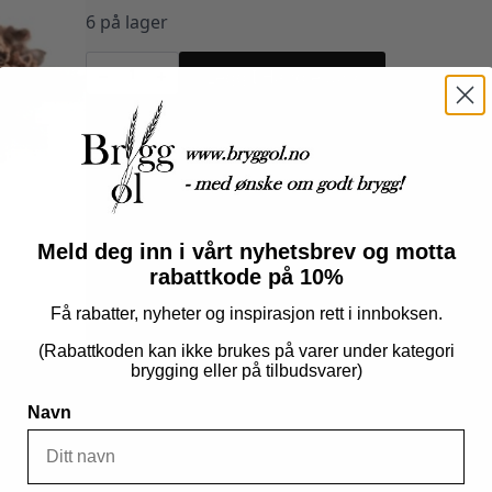
6 på lager
Kakao
Nibs
Legg I Handlekurv
100g
antall
Produktnummer:
100583
Kategorier:
Råvarer
,
Tilsetning
Meld deg inn i vårt nyhetsbrev og motta
rabattkode på 10%
Få rabatter, nyheter og inspirasjon rett i innboksen.
(Rabattkoden kan ikke brukes på varer under kategori
brygging eller på tilbudsvarer)
Navn