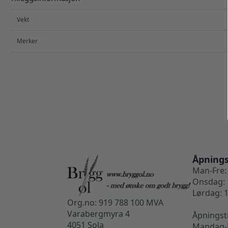
Vekt
Merker
Åpnings
Man-Fre: 
Onsdag: 
Lørdag: 1
Org.no: 919 788 100 MVA
Varabergmyra 4
Åpningst
4051 Sola
Mandag-F