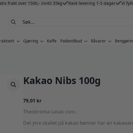
atis frakt over 1500,- inntil 35kg
Rask levering 1-5 dager
Vi fyl
Search
for:
raktsett
Gjæring
Kaffe
Pakketilbud
Råvarer
Rengjørin
Kakao Nibs 100g
79,01
kr
Theobroma cacao conc.
Det ytre skallet på kakao bønner har en kakaoaro