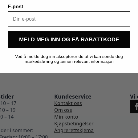
E-post
0,200 kg
Kegland
MELD MEG INN OG FÅ RABATTKODE
Ved å melde deg inn aksepterer du at vi kan sende deg
markedsføring og annen relevant informasjon
tider
Kundeservice
Vi 
10 – 17
Kontakt oss
10 – 19
Om oss
0 – 14
Min konto
Kjøpsbetingelser
ider i sommer:
Angrerettskjema
redag: 10:00 – 17:00