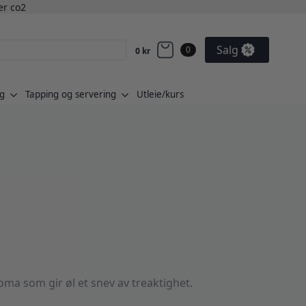
ler co2
Salg
0
0
kr
g
Tapping og servering
Utleie/kurs
ma som gir øl et snev av treaktighet.